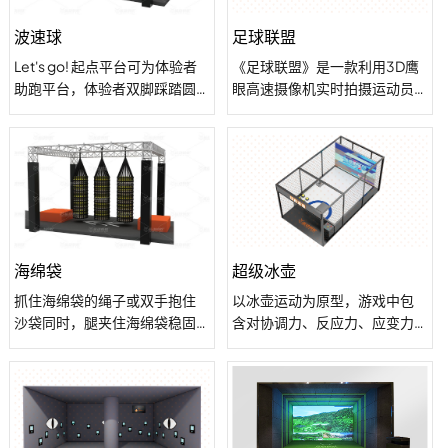
和360°的音效环绕，形成沉浸
式射箭体验。 同时以趣味运动
波速球
足球联盟
的表现形式，优化参与者的互
Let's go! 起点平台可为体验者
《足球联盟》是一款利用3D鹰
动体验感，吸引更多人群对这
助跑平台，体验者双脚踩踏圆
眼高速摄像机实时拍摄运动员
项运动的喜爱。
形波速球，在波速球上保持平
踢球动作，从而还原真实足球
衡且不能“下落”，并下快速通过
场点球大战情景，实现了玩家
柔软的曲面球，最终平稳到达
通过往屏幕中踢球与画面中的AI
另外一边的终点平台上则顺利
进行实时竞技互动的竞技类互
通过第一关。
动产品，玩家可进行单/双人点
球大战，也可以通过它来进行
一些趣味小游戏的互动。
海绵袋
超级冰壶
抓住海绵袋的绳子或双手抱住
以冰壶运动为原型，游戏中包
沙袋同时，腿夹住海绵袋稳固
含对协调力、反应力、应变力
身体，在保持平稳时，快速用
的考验，使人们在游戏过程中
其中一只手抓住另外一个沙
综合锻炼。并且此款游戏采用
袋，抓稳后再用双手一起抓住
竞技性的体育理念迎合2020年
沙袋，然后手脚并用跨到另外
奥运会2022年北京冬奥会的时
一个沙袋上，就这样不断前进
下全球运动氛围，拓展体育运