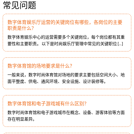
常见问题
数字体育娱乐厅运营的关键岗位有哪些，各岗位的主要
职责是什么？
数字体育娱乐中心的运营需要多个关键岗位，每个岗位都有其重
要性和主要职责。 以下是时尚娱乐厅管理中常见的关键职位 […]
数字体育馆的场地要求是什么？
一般来说，数字时尚体育馆对场地的要求主要包括空间大小、地
面平整度、供电、通风环境、安全设施、设计装修等。
数字体育馆和电子游戏城有什么区别？
数字时尚体育馆和电子游戏城市在概念、设备、游客体验等方面
存在明显差异。