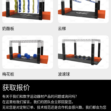
奶酪板
云梯
梅花桩
波速球
获取报价
有关于我们和数字运动器材产品的问题或询问吗？
在这里给我们留言，我们的团队会立即回复您。
无论您是对定制订单、技术规范还是合作机会感兴趣，我们都会为您