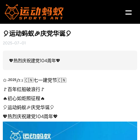
🎈运动蚂蚁🎉庆党华诞🎈
2025-07-01
💖热烈庆祝建党104周年💖
✩·²⁰²⁵/₇.₁ 🇨🇳七一建党节🇨🇳
🚩百年红船破浪行🚩
🔥初心如炬照征程🔥
🎈运动蚂蚁🎉庆党华诞🎈
💖热烈庆祝建党104周年💖