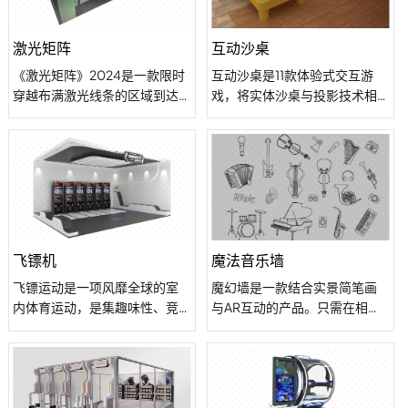
激光矩阵
互动沙桌
《激光矩阵》2024是一款限时
互动沙桌是11款体验式交互游
穿越布满激光线条的区域到达
戏，将实体沙桌与投影技术相
对面按灭指定按键灯的互动游
结合，用堆沙和挖沙的方式，
戏，支持一个或多个玩家同时
通过高低差实现游戏效果。包
进入游戏区域进行游戏互动，
含《沙滩乐园》、《挖宝特
热闹的游戏气氛和炫酷的激光
工》、《春夏秋冬》《快了捞
线，神秘的烟雾，打造出多人
鱼》、《魔力交通》、《魔幻
运动竞技类互动产品。
草原》、《奇幻沙海》、《梦
回水乡》、《奇幻雪山》、
《文物探宝》、《玉石探宝》
飞镖机
魔法音乐墙
等高低差类虚拟互动游戏，小
飞镖运动是一项风靡全球的室
魔幻墙是一款结合实景简笔画
朋友用挖、堆沙的方式搭建出
内体育运动，是集趣味性、竞
与AR互动的产品。只需在相应
战方队，以现有作战能力攻击
技性于一体的易于开展的休闲
的简笔画上进行轻触或滑动，
对方阵营，取得最终胜利。
运动项目，起源于15世纪的英
简笔画即刻出现炫酷奇妙的动
格兰，是贵族绅士在酒吧玩的
画效果及音效。普通的简笔画
小圆盘式金属飞镖。
通过小朋友的肢体互动呈现出
令人惊艳的奇妙效果，可体验