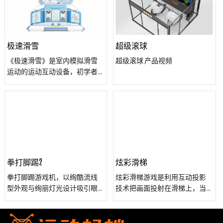
效，为您的冒险之旅增添无限
速开启宝箱，拿出宝物，逃离
自由度动态模拟，让飞行更加
真实感。VR时空穿梭，适合所
密室，所得宝物归玩家所有，
逼真。外部观众通过显示器共
有人群，开启您的超现实娱乐
但需要注意的是，并不是所有
享视觉与音效，增强互动。游
新篇章！
的宝箱都有宝物。
戏手柄或飞行控制器精准操
极速滑雪
超级滚球
作，依据游戏轨道核心演算，
《极速滑雪》是室内模拟滑雪
超级滚球 产品视频
反馈精准。无论是体验者还是
运动的运动互动设备，初学者
观众，都能享受前所未有的飞
和高级滑雪者都适用，该设备
行冒险与互动乐趣，尽享科技
具有支撑系统和滑雪杖的夹
带来的震撼体验。
具。运动操作发生在一个平面
上。对热爱滑雪运动者的平衡
力和协调能力有较好的训练效
果，该设备占地面积小，老少
皆宜。
拳打脚踢2
炫彩滑梯
拳打脚踢游戏机，以绚酷流线
炫彩滑梯游戏是利用互动投影
型外观与绚丽灯光设计吸引眼
技术把画面投射在滑梯上，当
球，全铁一体成型结构确保耐
小朋友身体接触到滑梯上的画
用。首创拳打脚踢玩法，简单
面时，画面中就出现各种绚烂
易上手，搭配32寸高清屏与击
的互动效果以及动感逼真的音