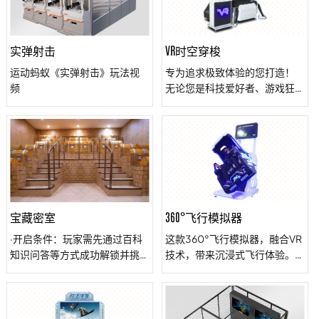
科技带来的创造力。
实弹射击
VR时空穿梭
运动蚂蚁《实弹射击》玩法视
专为追求极致体验的您打造！
频
无论您是科技爱好者、游戏狂
热者，还是寻求新鲜刺激的亲
子家庭、浪漫情侣或朋友团
体，这里都能找到属于您的乐
趣。融合尖端科技，让您瞬间
穿越至360°立体沉浸式虚拟世
界，体验精准模拟的多样动
作，从轻微倾斜到激烈颠簸，
每一刻都如同身临其境。占地
宝藏密室
360°飞行模拟器
小、可移动，灵活选址，成本
·开启条件：玩家需先通过百科
这款360°飞行模拟器，融合VR
更低。涵盖射击、探险等多类
知识问答等方式成功解锁并挑
技术，带来沉浸式飞行体验。
型VR游戏，满足不同年龄层、
战完其他常规密室后，才有机
VR眼镜展现立体3D图像，控制
不同兴趣爱好的需求。人体工
会进入宝藏密室。 ·游戏规则：
IC确保双眼同步，模拟真实飞
学座椅设计，确保长时间游玩
宝藏大门开启后，进入夺宝倒
行视角。全方位旋转座椅、左
依然舒适。震撼的3D环绕音
计时。玩家要在大门关闭前迅
右摇摆、手臂旋转与升降，四