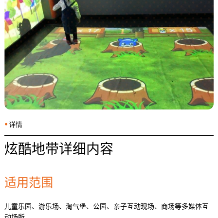
⦁
详情
炫酷地带详细内容
适用范围
儿童乐园、游乐场、淘气堡、公园、亲子互动现场、商场等多媒体互
动场所。