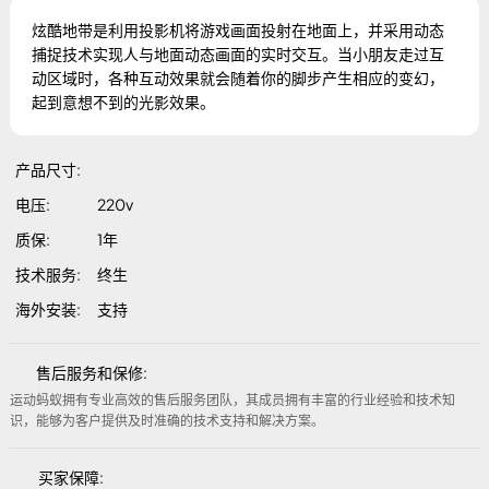
炫酷地带是利用投影机将游戏画面投射在地面上，并采用动态
捕捉技术实现人与地面动态画面的实时交互。当小朋友走过互
动区域时，各种互动效果就会随着你的脚步产生相应的变幻，
起到意想不到的光影效果。
产品尺寸
电压
220v
质保
1年
技术服务
终生
海外安装
支持
售后服务和保修:
运动蚂蚁拥有专业高效的售后服务团队，其成员拥有丰富的行业经验和技术知
识，能够为客户提供及时准确的技术支持和解决方案。
买家保障: