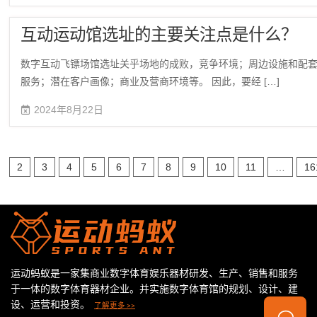
互动运动馆选址的主要关注点是什么？
数字互动飞镖场馆选址关乎场地的成败，竞争环境；周边设施和配
服务；潜在客户画像；商业及营商环境等。 因此，要经 […]
2024年8月22日
2
3
4
5
6
7
8
9
10
11
…
16
运动蚂蚁是一家集商业数字体育娱乐器材研发、生产、销售和服务
于一体的数字体育器材企业。并实施数字体育馆的规划、设计、建
设、运营和投资。
了解更多 >>