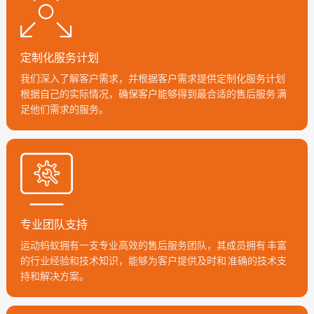
定制化服务计划
我们深入了解客户需求，并根据客户需求提供定制化服务计划
根据自己的实际情况，确保客户能够得到最合适的售后服务 满
足他们需求的服务。
专业团队支持
运动蚂蚁拥有一支专业高效的售后服务团队，其成员拥有 丰富
的行业经验和技术知识，能够为客户提供及时和 准确的技术支
持和解决方案。