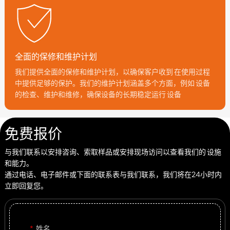
全面的保修和维护计划
我们提供全面的保修和维护计划，以确保客户收到 在使用过程
中提供足够的保护。我们的维护计划涵盖多个方面，例如 设备
的检查、维护和维修，确保设备的长期稳定运行 设备
免费报价
与我们联系以安排咨询、索取样品或安排现场访问以查看我们的 设施
和能力。
通过电话、电子邮件或下面的联系表与我们联系，我们将在24小时内
立即回复您。
姓名