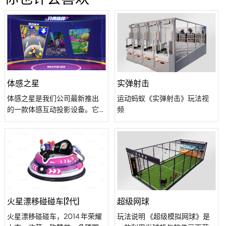
体感之星
实弹射击
体感之星是我们公司最新推出
运动蚂蚁《实弹射击》玩法视
的一款体感互动投影设备。它
频
的背景源自于日益增长的市场
需求和对现有产品的深入分
析。我们发现，现有的体感投
影互动设备在多样性和功能性
上仍有待提升，尤其是在游戏
代入感方面和画面方面。因
此，我们决定开发一款集合运
动和娱乐于一体的体感设备，
火星漂移碰碰车(2代)
超级网球
以满足这些需求。 产品的核心
火星漂移碰碰车，2014 年荣耀
玩法说明 《超级模拟网球》是
目标我们的目标是通过这款设