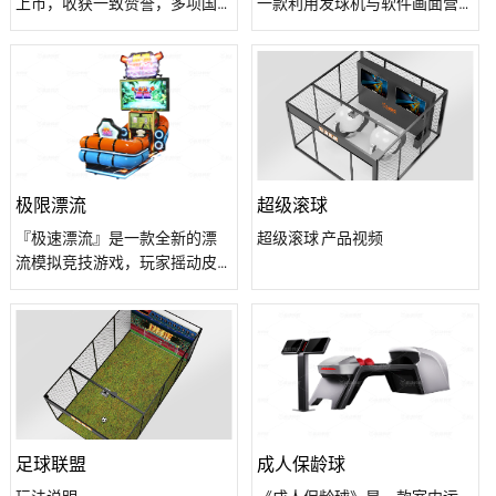
上市，收获一致赞誉，多项国
一款利用发球机与软件画面营
备，为用户提供更多元素、更
家专利加身，彰显非凡品质。
造出真是比赛场景，实现了玩
美画面、更有代入感的体感游
采用高硬度加厚玻璃钢材质，
家通过击球与画面中的AI进行实
戏体验。
搭配进口 ABS 船底材料，耐高
[…]
温、耐摩擦、不褪色、耐老
化，色彩夺目，视觉感十足。
强劲 48V 500W 35KG/H 电
机，功率翻倍，超威电池续航
无忧，LED 高亮度彩色灯光，
极限漂流
超级滚球
营造梦幻氛围。车轮设计巧
『极速漂流』是一款全新的漂
超级滚球 产品视频
妙，辅轮耐用，主轮终身免
流模拟竞技游戏，玩家摇动皮
换。 2015 年升级对战模式，激
划艇两侧的双桨，在丛林中一
光对战，烟雾特效，刺激加
路漂流而下，跟其他3艘皮划艇
倍。它灵活性强，操控随心；
竞争，看谁率先到达终点。游
适配各类场地，轻松安置；故
戏内还有巨型章鱼、密集水
障率低，维修便捷，无线启动
柱、巨大漩涡等多种特色玩
更省心；还有强大售后团队，
法。 游戏共有三种场景两种难
全程守护，让您买得放心，用
度，不同地图风景各异极具美
得舒心。
感，还有大量恐龙穿行其中，
足球联盟
成人保龄球
跟玩家交互，朝玩家怒吼。场
玩法说明
《成人保龄球》是一款室内运