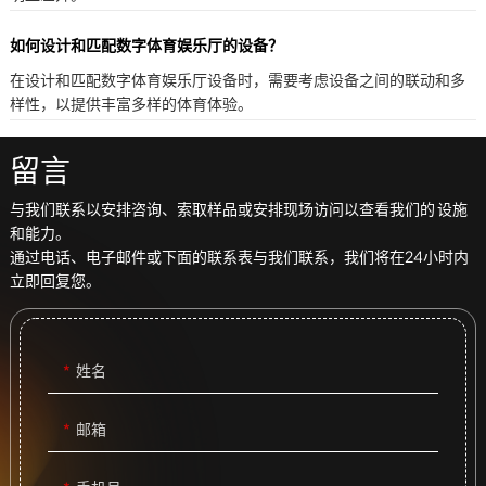
如何设计和匹配数字体育娱乐厅的设备？
在设计和匹配数字体育娱乐厅设备时，需要考虑设备之间的联动和多
样性，以提供丰富多样的体育体验。
留言
与我们联系以安排咨询、索取样品或安排现场访问以查看我们的 设施
和能力。
通过电话、电子邮件或下面的联系表与我们联系，我们将在24小时内
立即回复您。
姓名
邮箱