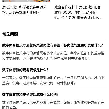
运动蚂蚁：科学投资数字运动
政企合作标杆｜运动蚂蚁×阳西
馆，从源头规避创业风险
政府10000㎡数字运动潮玩
馆，资产盘活+资金合规+长效
盈利全闭环
常见问题
数字体育娱乐厅运营的关键岗位有哪些，各岗位的主要职责是什么？
数字体育娱乐中心的运营需要多个关键岗位，每个岗位都有其重要性
和主要职责。 以下是时尚娱乐厅管理中常见的关键职位 […]
数字体育馆的场地要求是什么？
一般来说，数字时尚体育馆对场地的要求主要包括空间大小、地面平
整度、供电、通风环境、安全设施、设计装修等。
数字体育馆和电子游戏城有什么区别？
数字时尚体育馆和电子游戏城市在概念、设备、游客体验等方面存在
明显差异。