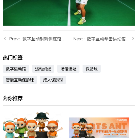
数字互动射箭训练馆一站式服务
数字互动拳击运动馆设备
热门标签
数字运动馆
运动蚂蚁
场馆选址
保龄球
智能互动保龄球
成人保龄球
为你推荐