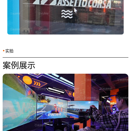
⦁
实拍
案例展示