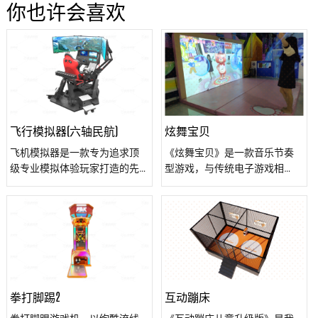
你也许会喜欢
飞行模拟器(六轴民航)
炫舞宝贝
飞机模拟器是一款专为追求顶
《炫舞宝贝》是一款音乐节奏
级专业模拟体验玩家打造的先
型游戏，与传统电子游戏相
进运动驾驶舱，凭借独特设计
比，最大差别是这款游戏首创
与先进技术，在模拟设备领域
体感指令识别TXM技术，采用高
极具竞争力，能为用户带来无
精度巨幅画面+炫酷特效，游戏
与伦比的沉浸式感受。
玩家跟随动感节奏，通过模仿
游戏画面中领舞角色的舞蹈动
作，以达到互动游戏的目的，
可两人同台PK。
拳打脚踢2
互动蹦床