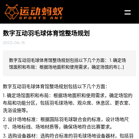
数字互动羽毛球体育馆整场规划
2023-06-15
数字互动羽毛球体育馆整场规划包括以下几个方面： 1. 确定场
馆面积和布局：根据场地面积和使用需求，确定场馆的布 […]
数字互动羽毛球体育馆整场规划包括以下几个方面：
1. 确定场馆面积和布局：根据场地面积和使用需求，确定场馆的
布局和功能分区，包括羽毛球场地、观众席、休息区、更衣室、
洗浴设施等。
2. 设计场地标准：根据国际羽毛球联合会的标准，设计场地尺
寸、场地标线、场地材质等，确保场地符合比赛要求。
3. 选购设备器材：选购符合标准的羽毛球场地设备器材，包括羽