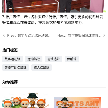
7. 推广宣传：通过各种渠道进行推广宣传，吸引更多的羽毛球爱
好者和观众前来体验，提高场馆的知名度和影响力。
数字互动足球运动馆策划设计施工
数字模拟保龄球体育馆一站式服务
热门标签
数字运动馆
运动蚂蚁
场馆选址
保龄球
智能互动保龄球
成人保龄球
为你推荐