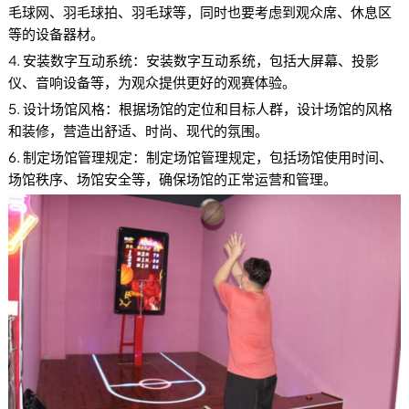
毛球网、羽毛球拍、羽毛球等，同时也要考虑到观众席、休息区
等的设备器材。
4. 安装数字互动系统：安装数字互动系统，包括大屏幕、投影
仪、音响设备等，为观众提供更好的观赛体验。
5. 设计场馆风格：根据场馆的定位和目标人群，设计场馆的风格
和装修，营造出舒适、时尚、现代的氛围。
6. 制定场馆管理规定：制定场馆管理规定，包括场馆使用时间、
场馆秩序、场馆安全等，确保场馆的正常运营和管理。