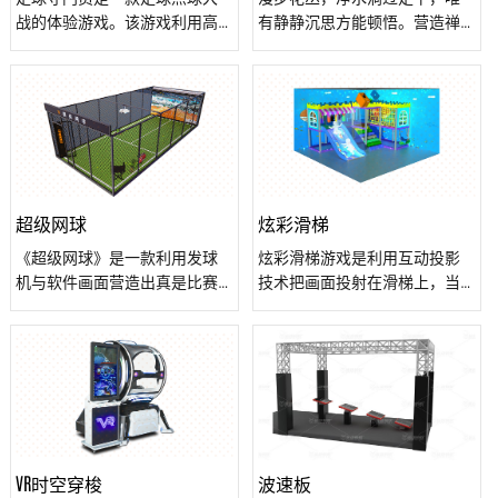
战的体验游戏。该游戏利用高
有静静沉思方能顿悟。营造禅
速摄像头实时捕捉射门时足球
思与艺术的有机结合。世间之
的运动轨迹，对足球的射门点
美有千万种形态，繁花飘落，
进行预判，电机驱动守门员(假
海底世界，梦幻森林，桃花朵
人)高速摆动，达到假人守门阻
朵，似有意却无意，满天鲜
挡进球的效果。
花，和炫彩的古墙融为一体
成， 编织成一只灵动之舞。 利
用先进的投影技术，诠释出令
人叹为观止的视觉盛宴，多变
超级网球
炫彩滑梯
的光影效果，营造了完美的视
《超级网球》是一款利用发球
炫彩滑梯游戏是利用互动投影
觉效果，带给人们身临其镜的
机与软件画面营造出真是比赛
技术把画面投射在滑梯上，当
沉浸感，35款场景任意挑选。
场景，实现了玩家通过击球与
小朋友身体接触到滑梯上的画
画面中的AI进行实时多拍对抗的
面时，画面中就出现各种绚烂
运动竞技类互动产品，在保证
的互动效果以及动感逼真的音
竞技性的同时，玩家可进行多
频特效，使整个滑滑梯的过程
种模式的游戏挑战，有常规比
充满了魔幻色彩！创新的多人
赛模式/专业训练模式/趣味游戏
互动游戏玩法，配合着五彩斑
模式等，兼顾专业与趣味娱
斓的游戏画面给传统滑梯增添
乐。
了无限炫酷动感魅力。
VR时空穿梭
波速板