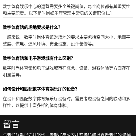
数字体育娱乐中心的运营需要多个关键岗位，每个岗位都有其重要性
和主要职责。 以下是时尚娱乐厅管理中常见的关键职位 […]
数字体育馆的场地要求是什么？
一般来说，数字时尚体育馆对场地的要求主要包括空间大小、地面平
整度、供电、通风环境、安全设施、设计装修等。
数字体育馆和电子游戏城有什么区别？
数字时尚体育馆和电子游戏城市在概念、设备、游客体验等方面存在
明显差异。
如何设计和匹配数字体育娱乐厅的设备？
在设计和匹配数字体育娱乐厅设备时，需要考虑设备之间的联动和多
样性，以提供丰富多样的体育体验。
留言
与我们联系以安排咨询、索取样品或安排现场访问以查看我们的 设施