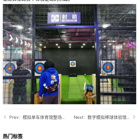
模拟单车体育馆整场规划
数字模拟棒球体验馆设备
热门标签