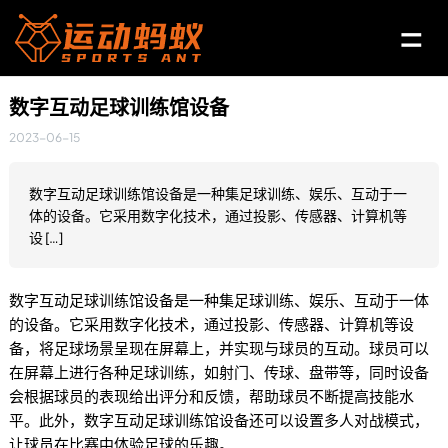
数字互动足球训练馆设备
2023-06-15
数字互动足球训练馆设备是一种集足球训练、娱乐、互动于一
体的设备。它采用数字化技术，通过投影、传感器、计算机等
设 […]
数字互动足球训练馆设备是一种集足球训练、娱乐、互动于一体
的设备。它采用数字化技术，通过投影、传感器、计算机等设
备，将足球场景呈现在屏幕上，并实现与球员的互动。球员可以
在屏幕上进行各种足球训练，如射门、传球、盘带等，同时设备
会根据球员的表现给出评分和反馈，帮助球员不断提高技能水
平。此外，数字互动足球训练馆设备还可以设置多人对战模式，
让球员在比赛中体验足球的乐趣。