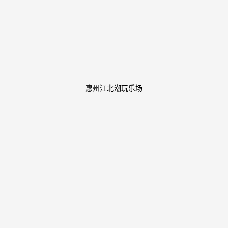
惠州江北潮玩乐场