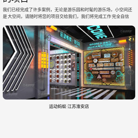
我们已经完成了许多案例，无论是游乐园和时髦的游乐场，小空间还
是 大空间，请随时将您的项目交给我们，我们将完成工作 完全自信
运动蚂蚁·江苏淮安店