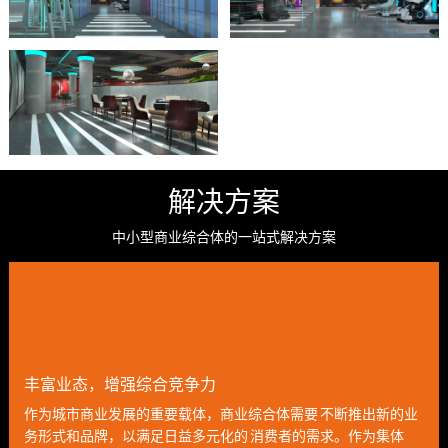
解决方案
中小型商业综合体的一站式解决方案
丰富业态，增强综合竞争力
作为城市商业发展的重要载体，商业综合体需要 不断推出新的业
务形式和品牌，以满足日益多元化的 消费者的需求。作为集体