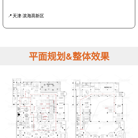
📍 天津·滨海高新区
平面规划&整体效果