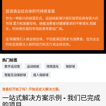
促进商业综合体的可持续发展
作为一种新兴的经营形式，运动蚂蚁潮汐游乐馆项目具有很大的
市场 潜力和发展空间。随着消费者对健康需求的不断增长 而娱
乐，时尚俱乐部的市场前景将更加广阔。
这 将展馆引入商业综合体，不仅能满足需求 为消费者，也为企业
的长远发展注入新的动力和活力 商业综合体。
热门标签
数字运动馆
运动蚂蚁
场馆选址
保龄球
智能互动保龄球
成人保龄球
准备好开始了吗？开始自定义解决方案。
一站式解决方案示例 - 我们已完成
的项目