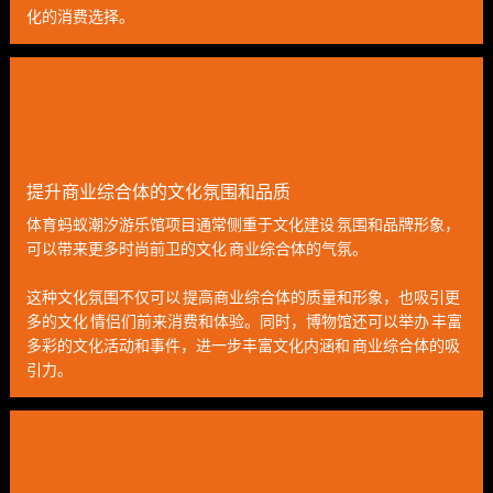
化的消费选择。
提升商业综合体的文化氛围和品质
体育蚂蚁潮汐游乐馆项目通常侧重于文化建设 氛围和品牌形象，
可以带来更多时尚前卫的文化 商业综合体的气氛。
这种文化氛围不仅可以 提高商业综合体的质量和形象，也吸引更
多的文化 情侣们前来消费和体验。同时，博物馆还可以举办 丰富
多彩的文化活动和事件，进一步丰富文化内涵和 商业综合体的吸
引力。