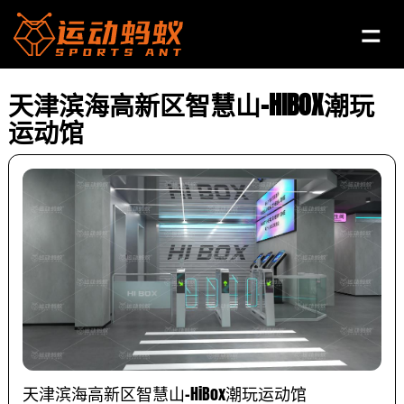
天津滨海高新区智慧山-HIBOX潮玩
运动馆
天津滨海高新区智慧山-HiBox潮玩运动馆