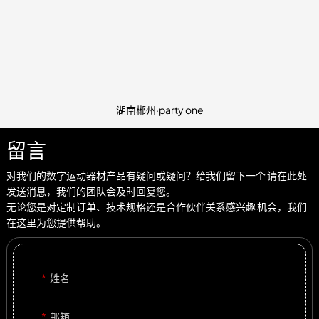
湖南郴州·party one
留言
对我们的数字运动器材产品有疑问或疑问？给我们留下一个 请在此处
发送消息，我们的团队会及时回复您。
无论您是对定制订单、技术规格还是合作伙伴关系感兴趣 机会，我们
在这里为您提供帮助。
姓名
邮箱