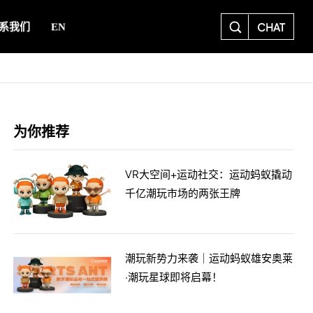
CHAT
系我们
EN
为你推荐
VR大空间+运动社交：运动蚂蚁撬动
千亿潮玩市场的两张王牌
潮玩新势力来袭｜运动蚂蚁雄安奥莱
·潮玩星球即将启幕！