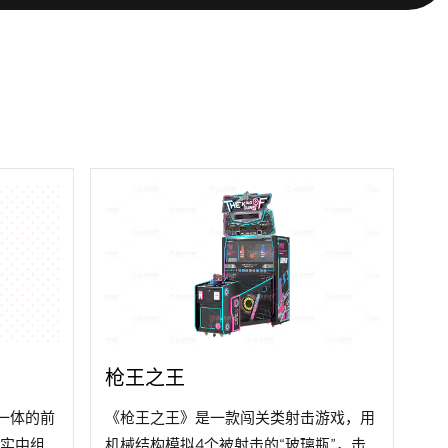
枪王之王
一体的前
《枪王之王》是一款闯关类射击游戏，用
现实中组
机械结构模拟4个被射击的“玻璃瓶”，击