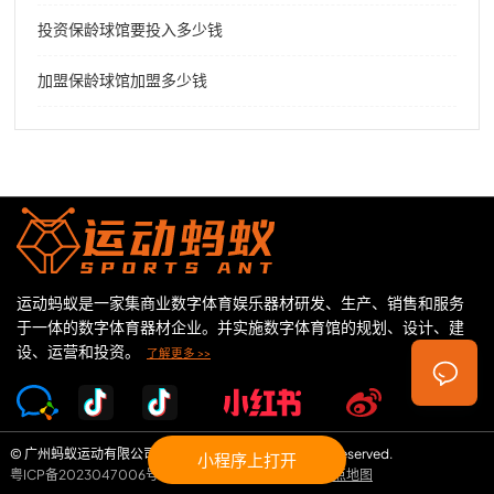
投资保龄球馆要投入多少钱
加盟保龄球馆加盟多少钱
运动蚂蚁是一家集商业数字体育娱乐器材研发、生产、销售和服务
于一体的数字体育器材企业。并实施数字体育馆的规划、设计、建
设、运营和投资。
了解更多 >>
© 广州蚂蚁运动有限公司 Copyright©2026 All Rights Reserved.
小程序上打开
粤ICP备2023047006号
|
隐私政策
|
条款和条件
|
站点地图