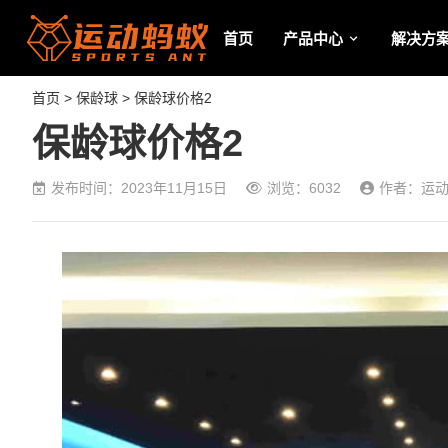
首页
产品中心
解决方
首页
>
保龄球
> 保龄球价格2
保龄球价格2
发布时间：2023年11月15日
浏览：6032
作者：运