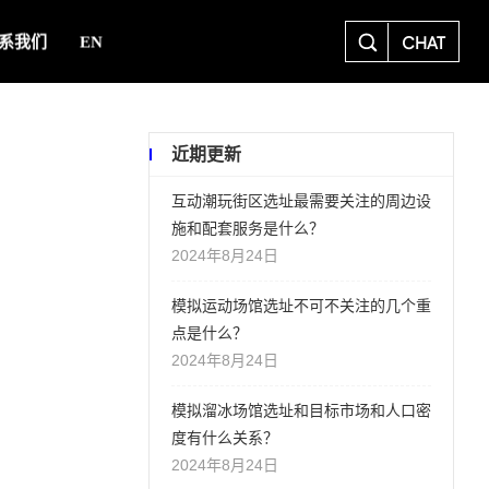
CHAT
系我们
EN
近期更新
互动潮玩街区选址最需要关注的周边设
施和配套服务是什么？
2024年8月24日
模拟运动场馆选址不可不关注的几个重
点是什么？
2024年8月24日
模拟溜冰场馆选址和目标市场和人口密
度有什么关系？
2024年8月24日