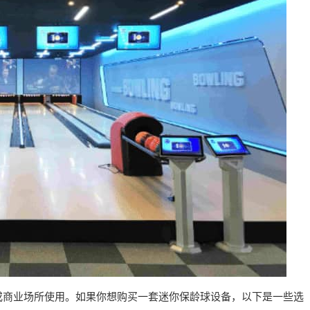
或商业场所使用。如果你想购买一套迷你保龄球设备，以下是一些选