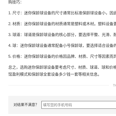
购技巧：
1. 尺寸：迷你保龄球设备的尺寸通常比标准保龄球设备小，
2. 材质：迷你保龄球设备的材质通常是塑料或木材。塑料设
3. 球道：球道是保龄球设备的核心部分，要选择平整、光滑、
4. 球：迷你保龄球设备通常配备小号保龄球，要选择适合设备
5. 价格：迷你保龄球设备的价格因品牌、材质、尺寸等因素
总之，选购迷你保龄球设备要考虑尺寸、材质、球道、球和价
馆盈利模式和保龄球全套设备多少钱一套等相关信息。
T
对结果不满意？