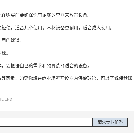
因此在购买前要确保你有足够的空间来放置设备。
备更轻便，适合儿童使用；木材设备更耐用，适合成人使用。
耐用的球道。
的球。
而异，要根据自己的需求和预算选择适合的设备。
格等因素。如果你想在商业场所开设室内保龄球馆，可以了解保龄球
HE END