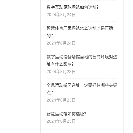
数字互动足球场馆如何选址？
2024年8月24日
智慧体育厂家场馆怎么选址才是正确
的？
2024年8月24日
数字运动设备场馆当地的营商环境对选
址有什么影响？
2024年8月23日
全息运动街区选址一定要抓住哪些关键
点？
2024年8月23日
智慧运动馆如何选址？
2024年8月23日