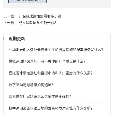
上一篇：
开保龄球馆加盟需要多少钱
下一篇：
成人保龄球多少钱一台2
近期更新
互动潮玩街区选址最需要关注的周边设施和配套服务是什么？
模拟运动场馆选址不可不关注的几个重点是什么？
模拟溜冰场馆选址和目标市场和人口密度有什么关系？
数字互动足球场馆如何选址？
智慧体育厂家场馆怎么选址才是正确的？
数字运动设备场馆当地的营商环境对选址有什么影响？