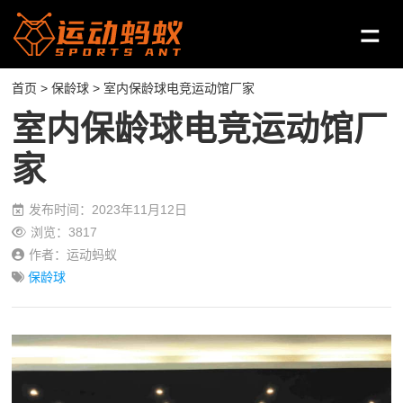
首页
>
保龄球
> 室内保龄球电竞运动馆厂家
室内保龄球电竞运动馆厂
家
发布时间：2023年11月12日
浏览：3817
作者：运动蚂蚁
保龄球