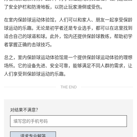
了安全护栏和防滑地板，以防止玩家滑倒或受伤。
在室内保龄球运动体验馆，人们可以和家人、朋友一起享受保龄
球运动的乐趣。无论是初学者还是专业选手，都可以在这里找到
适合自己的球道和球。此外，馆内还提供保龄球教练，帮助初学
者掌握正确的击球技巧。
总之，室内保龄球运动体验馆是一个提供保龄球运动体验的理想
场所。它的设备先进、安全可靠，能够满足不同人群的需求，让
人们享受到保龄球运动的乐趣。
THE END
对结果不满意？