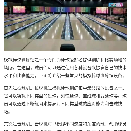
模拟棒球训练馆是一个专门为棒球爱好者提供训练和比赛场地的
场所。在这里，球员们可以通过使用各种设备来提高自己的技术
水平和比赛能力。下面将介绍一些常见的模拟棒球训练馆设备。
首先是投球机。投球机是模拟棒球训练馆中最常见的设备之一。
它可以模拟不同类型的投球，如快速球、曲线球和变速球等。球
员可以通过不断练习来提高对不同类型球的应对能力和击球技
巧。
其次是击球机。击球机可以模拟不同速度和角度的球，帮助球员