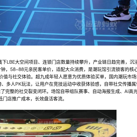
线下LBE大空间项目、连锁门店数量持续攀升，产业链日趋完善，沉
分钟，58-88元亲民客单价，适配大众消费，是潮玩馆引流锁客的核
值与社交体验。超九成年轻人愿意为优质体验买单，国内潮玩市场20
榜、多人PK玩法，让用户在竞技运动中收获体验感，自带社交传播属
了完整的社交裂变闭环。场馆自带组队赛事、自动海报生成、AI高
降低门店推广成本，长效盘活客流。