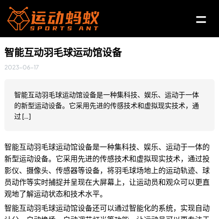
智能互动羽毛球运动馆设备
2023-06-17
智能互动羽毛球运动馆设备是一种集科技、娱乐、运动于一体
的新型运动设备。它采用先进的传感技术和虚拟现实技术，通
过 […]
智能互动羽毛球运动馆设备是一种集科技、娱乐、运动于一体的
新型运动设备。它采用先进的传感技术和虚拟现实技术，通过投
影仪、摄像头、传感器等设备，将羽毛球场地上的运动轨迹、球
员动作等实时捕捉并呈现在大屏幕上，让运动员和观众可以更直
观地了解运动状态和技术水平。
智能互动羽毛球运动馆设备还可以通过智能化的系统，实现自动