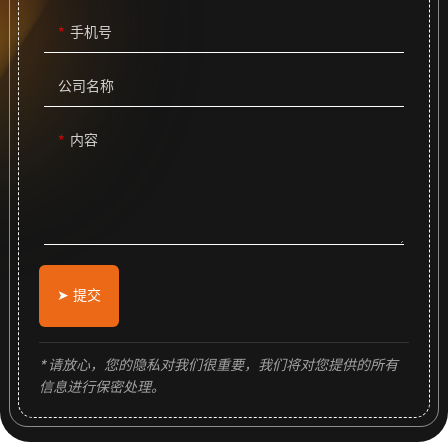
手机号
公司名称
内容
➤ 提交
* 请放心，您的隐私对我们很重要，我们将对您提供的所有
信息进行保密处理。