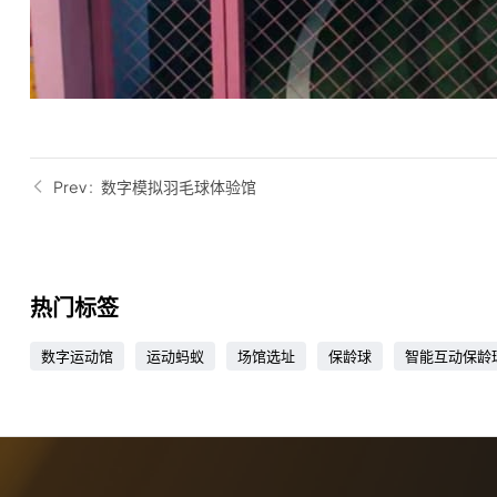
数字模拟羽毛球体验馆
热门标签
数字运动馆
运动蚂蚁
场馆选址
保龄球
智能互动保龄