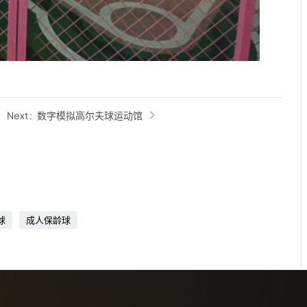
数字模拟高尔夫球运动馆
球
成人保龄球