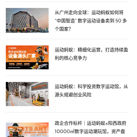
从广州走向全球：运动蚂蚁如何将
“中国智造” 数字运动设备卖到 50 多
个国家？
运动蚂蚁：精细化运营，打造持续盈
利的核心竞争力
运动蚂蚁：科学投资数字运动馆，从
源头规避创业风险
政企合作标杆｜运动蚂蚁×阳西政府
10000㎡数字运动潮玩馆，资产盘