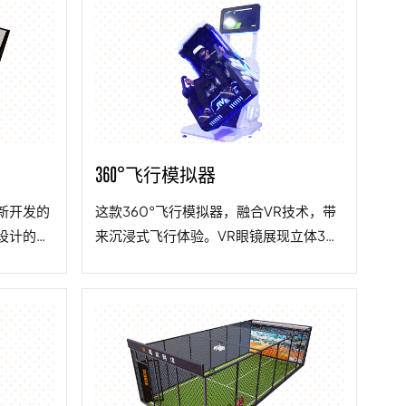
360°飞行模拟器
新开发的
这款360°飞行模拟器，融合VR技术，带
设计的室
来沉浸式飞行体验。VR眼镜展现立体3D
全可靠，
图像，控制IC确保双眼同步，模拟真实飞
游艺产
行视角。全方位旋转座椅、左右摇摆、手
有氧运动。
臂旋转与升降，四自由度动态模拟，让飞
血液的载
行更加逼真。外部观众通过显示器共享视
活动，更
觉与音效，增强互动。游戏手柄或飞行控
制器精准操作，依据游戏轨道核心演算，