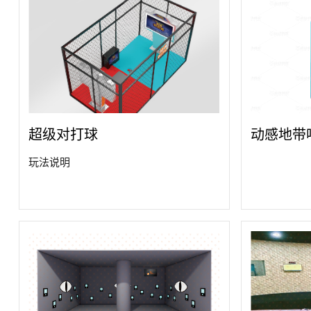
超级对打球
动感地带
玩法说明