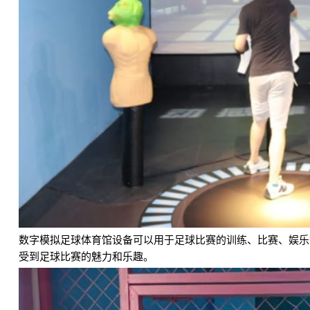
数字模拟足球体育馆设备可以用于足球比赛的训练、比赛、娱乐
受到足球比赛的魅力和乐趣。