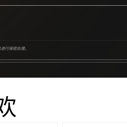
息进行保密处理。
欢