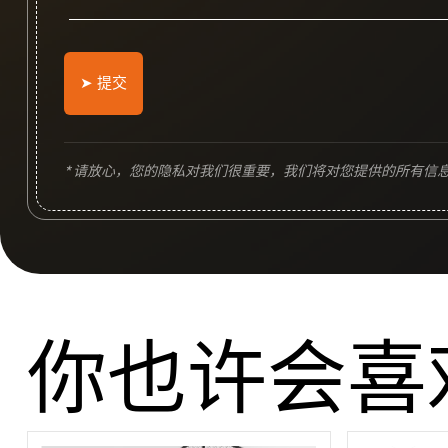
➤ 提交
* 请放心，您的隐私对我们很重要，我们将对您提供的所有信
你也许会喜