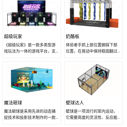
多样游戏。我们的开放式设
柔软的曲面球，最终平稳到达
身四人团队，共享水上驰骋的
计，让游戏内容实时同步在大
另外一边的终点平台上则顺利
无限乐趣。
屏幕上，吸引众人围观，共享
通过第一关。
精彩瞬间。高清画质，高度沉
浸感，让每一次体验都成为难
忘的回忆。VR探索兵团，简单
超级玩家
奶酪板
操作，丰富内容，是您娱乐休
《超级玩家》是一款多类型游
体验者手抓上部位置脚踩下部
闲、科普教育的好伙伴！
戏玩法为一体的游戏平台，支
位置，在晃动中保持稳固翻过
持一个或多个玩家同时进行闯
板抓向下块，不断进行通过关
关游戏，玩家通过踩踏圆形踏
卡，最后到达另外一边平台
板互动装置来控制游戏画面中
上，则完成了第四关体验。
色块移动的方向，从而完成游
戏目标。该互动游戏考验玩家
“眼疾脚快”的能力，更考验玩家
身体平衡能力，是脑力和体力
的双重输出。游戏互动在保证
魔法砸球
壁球达人
竞技性的同时，玩家可进行多
魔法砸球是采用先进的动态捕
壁球是一项流行的室内运动，
样化关卡挑战。
捉技术和投影技术制作的一款
它需要高度的灵活性、反应能
儿童交互类游戏，实现人与墙
力和战术技巧。通过用壁球击