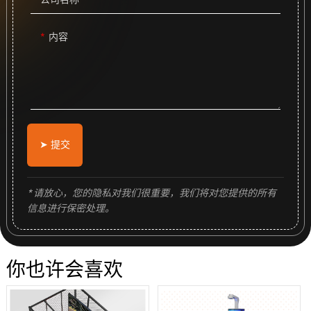
内容
➤ 提交
* 请放心，您的隐私对我们很重要，我们将对您提供的所有
信息进行保密处理。
你也许会喜欢