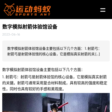
数字模拟射箭体验馆设备
2023-06-16
数字模拟射箭体验馆设备主要包括以下几个方面： 1. 射箭弓：
射箭弓是射箭体验馆的核心设备，它是模拟真实射箭的关 […]
数字模拟射箭体验馆设备主要包括以下几个方面：
1. 射箭弓：射箭弓是射箭体验馆的核心设备，它是模拟真实射箭
的关键。射箭弓通常采用复合材料制成，具有较高的强度和稳定
性，同时也具有较好的手感和美观度。