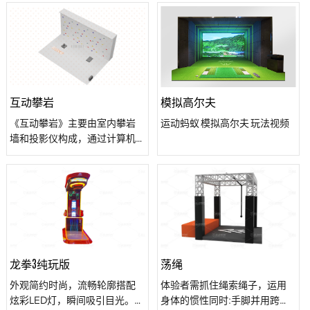
面动态画面的实时交互，当小
打画面图形产生动画互动效
朋友用手或海洋球砸中场景中
果，击中画面粒子方形元素和
的游戏元素，就会出现各种互
击中背景得分不同。按击打次
动效果，并得到分数奖励。
数结算消耗卡路里。
互动攀岩
模拟高尔夫
《互动攀岩》主要由室内攀岩
运动蚂蚁 模拟高尔夫 玩法视频
墙和投影仪构成，通过计算机
视觉技术，让游客在体验攀岩
的同时加强了互动性、竞争
性，告别了传统枯燥的室内攀
岩玩法，使游戏更紧张、有趣
味。在游戏中，游客通过身体
的肢体动作在互动投影技术的
无缝配合下进行，实现完美的
互动体验。无论是在视觉上，
龙拳3纯玩版
荡绳
还是体感上，亦或是情感上，
外观简约时尚，流畅轮廓搭配
体验者需抓住绳索绳子，运用
都能带给体验者一种前所未有
炫彩LED灯，瞬间吸引目光。游
身体的惯性同时:手脚并用跨过
的、全新人与机完美融合的互