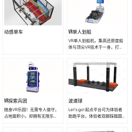
动感单车
VR单人划船
VR单人划船机，集高还原度船
体与顶尖VR技术于一身，打造
沉浸式水上动感极限体验。采
用超高清360°VR全景，一键启
动，无需专业指导，即刻置身
浩瀚水域。精致外形搭配超清
画质，让每一次划桨都如同亲
临。设备灵敏响应，模拟真实
水流阻力与速度变化，从加速
冲刺到减速回旋，感受前所未
VR探索兵团
波速球
有的刺激与失重快感。独特液
随身VR乐园！无需专人值守，
Let's go! 起点平台可为体验者
压水阻系统，再现划船赛道每
占地面积小，却拥有无限乐
助跑平台，体验者双脚踩踏圆
一个细节，无论是激情四溢的
趣。一键启动，即刻进入VR世
形波速球，在波速球上保持平
漂流还是宁静致远的泛舟，尽
界，享受射击、冒险、益智等
衡且不能“下落”，并下快速通过
在掌握。单人畅玩，却仿佛置