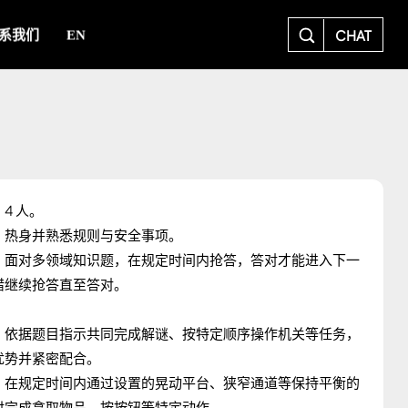
CHAT
系我们
EN
4 人。
：热身并熟悉规则与安全事项。
：面对多领域知识题，在规定时间内抢答，答对才能进入下一
错继续抢答直至答对。
：
：依据题目指示共同完成解谜、按特定顺序操作机关等任务，
优势并紧密配合。
：在规定时间内通过设置的晃动平台、狭窄通道等保持平衡的
时完成拿取物品、按按钮等特定动作。