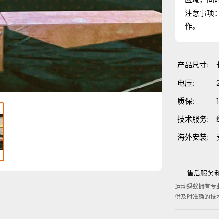
注意事项
作。
产品尺寸
电压
质保
技术服务
海外安装
售后服务和
运动蚂蚁拥有专
供及时准确的技