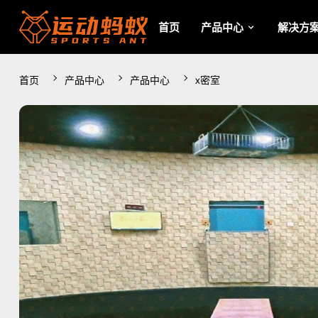
首页
产品中心
解决方
首页
产品中心
产品中心
x密室