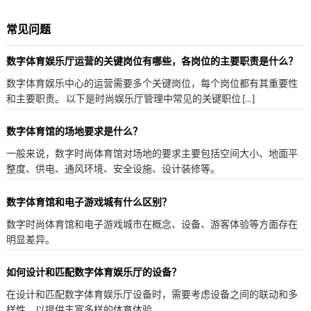
常见问题
数字体育娱乐厅运营的关键岗位有哪些，各岗位的主要职责是什么？
数字体育娱乐中心的运营需要多个关键岗位，每个岗位都有其重要性
和主要职责。 以下是时尚娱乐厅管理中常见的关键职位 […]
数字体育馆的场地要求是什么？
一般来说，数字时尚体育馆对场地的要求主要包括空间大小、地面平
整度、供电、通风环境、安全设施、设计装修等。
数字体育馆和电子游戏城有什么区别？
数字时尚体育馆和电子游戏城市在概念、设备、游客体验等方面存在
明显差异。
如何设计和匹配数字体育娱乐厅的设备？
在设计和匹配数字体育娱乐厅设备时，需要考虑设备之间的联动和多
样性，以提供丰富多样的体育体验。