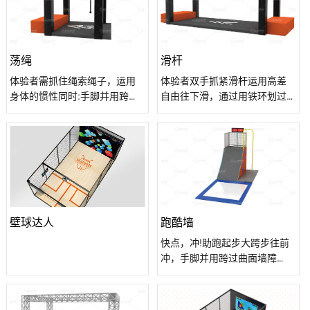
效，为您的冒险之旅增添无限
数结算消耗卡路里。
真实感。VR时空穿梭，适合所
有人群，开启您的超现实娱乐
新篇章！
荡绳
滑杆
体验者需抓住绳索绳子，运用
体验者双手抓紧滑杆运用高差
身体的惯性同时:手脚并用跨过
自由往下滑，通过用铁环划过
路台，飞身鱼跃，最后越过这
轨道到达另外一边平台上，则
个关卡到达另外一边平台上，
完成了第三关体验的游玩过
则完成了第二关体验的游戏过
程。记住哦一定要抓稳滑杆，
程。本项目主要考验体验者的
因为在滑杆到达终点的同时，
身体臂力和整体反映能力。
会给我们带来较大的摇晃，稍
不注意就有可能“掉下”,所以你
绝对能行!
壁球达人
跑酷墙
快点，冲!助跑起步大跨步往前
冲，手脚并用跨过曲面墙障
碍，快速爬上高台，按下计时
的按钮，成功完成整个竞技过
程，最后一个关卡，绝对拿下!