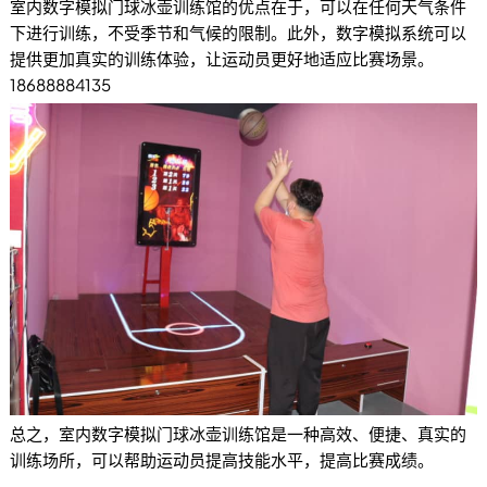
室内数字模拟门球冰壶训练馆的优点在于，可以在任何天气条件
下进行训练，不受季节和气候的限制。此外，数字模拟系统可以
提供更加真实的训练体验，让运动员更好地适应比赛场景。
18688884135
总之，室内数字模拟门球冰壶训练馆是一种高效、便捷、真实的
训练场所，可以帮助运动员提高技能水平，提高比赛成绩。