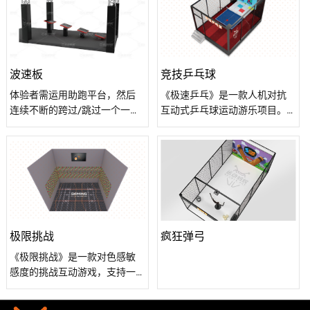
波速板
竞技乒乓球
体验者需运用助跑平台，然后
《极速乒乓》是一款人机对抗
连续不断的跨过/跳过一个一个
互动式乒乓球运动游乐项目。
不断升高的路台，在保持平衡
在游戏中，玩家需要应对智能
的同时，最大可能的缩短通关
发球机，运用推、挡、削、
时间，那才是优秀者!到达另外
拉、抽、扣等乒乓球技巧。它
一边平台上，则完成了第一关
结合了游戏模式、训练模式以
体验。
及竞技排名等功能，使得体验
更具趣味性和挑战性。
极限挑战
疯狂弹弓
《极限挑战》是一款对色感敏
感度的挑战互动游戏，支持一
个或多个玩家同时进行闯关游
戏，玩家通过在众多的亮着不