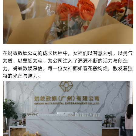
在蚂蚁数娱公司的成长历程中，女神们以智慧为引，以勇气
为盾，以坚韧为魂，为公司注入了源源不断的活力与创造
力。蚂蚁数娱深信，每一位女神都如春花般绚烂，散发着独
特的光芒与魅力。