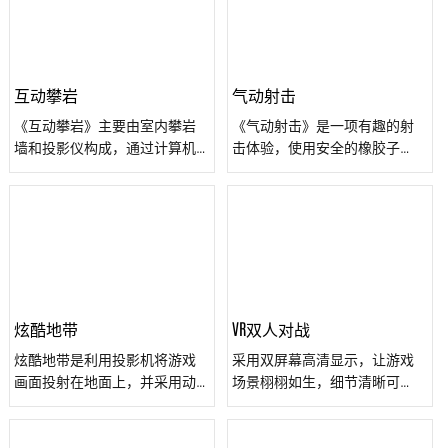
为安全考虑可抓扶以外，还有
一次完整的过桥过程。如果未
射击按钮，用于游戏中的互
能在规定时间内回到浮桥上，
动。蛋椅内部安装了音频设备
将被视为挑战失败，掉落桥下
和外放设备，能够听到环绕式
深渊。 重复挑战与限时完成：
的音效。头显一般是配备大鹏
互动攀岩
气动射击
玩家需要多次重复上述答题与
的设备。游戏过程中蛋椅会由
过桥的过程，具体次数根据游
《互动攀岩》主要由室内攀岩
《气动射击》是一项有趣的射
底部的气压式底座控制震动及
戏设定而定。整个过程都有时
墙和投影仪构成，通过计算机
击体验，使用安全的橡胶子
倾斜。部分类型的双人蛋椅带
间限制，玩家需在有限的时间
视觉技术，让游客在体验攀岩
弹。使用射击器械发射橡胶子
灯光效果，在外观上比较吸引
内尽可能多地完成过桥次数，
的同时加强了互动性、竞争
弹，射击圆形靶上的不同圆
人。
以获得更好的成绩或奖励. 注意
性，告别了传统枯燥的室内攀
环，以测试射击精准度。射击
事项：在过桥过程中，玩家要
岩玩法，使游戏更紧张、有趣
过程既刺激又安全，让参与者
保持身体平衡和敏捷度，注意
味。在游戏中，游客通过身体
感受真实的射击乐趣。无论是
浮桥的移动方向和速度，及时
的肢体动作在互动投影技术的
团队建设还是个人娱乐，气动
调整步伐和姿势，避免因失去
无缝配合下进行，实现完美的
射击都是一个不错的选择。
平衡而掉落。同时，要合理安
互动体验。无论是在视觉上，
炫酷地带
VR双人对战
排时间，确保在规定时间内完
还是体感上，亦或是情感上，
炫酷地带是利用投影机将游戏
采用双屏幕高清显示，让游戏
成答题和过桥动作 。
都能带给体验者一种前所未有
画面投射在地面上，并采用动
场景栩栩如生，细节清晰可
的、全新人与机完美融合的互
态捕捉技术实现人与地面动态
见，瞬间吸引玩家沉浸其中。
动新体验。玩家使用自己的身
画面的实时交互。当小朋友走
搭载HTC Vive顶尖设备，实现
体来控制体验，让健身融入至
过互动区域时，各种互动效果
画面流畅、操作无延迟，模拟