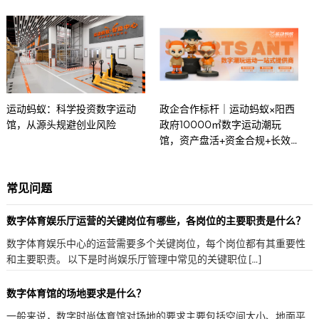
运动蚂蚁：科学投资数字运动
政企合作标杆｜运动蚂蚁×阳西
馆，从源头规避创业风险
政府10000㎡数字运动潮玩
馆，资产盘活+资金合规+长效
盈利全闭环
常见问题
数字体育娱乐厅运营的关键岗位有哪些，各岗位的主要职责是什么？
数字体育娱乐中心的运营需要多个关键岗位，每个岗位都有其重要性
和主要职责。 以下是时尚娱乐厅管理中常见的关键职位 […]
数字体育馆的场地要求是什么？
一般来说，数字时尚体育馆对场地的要求主要包括空间大小、地面平