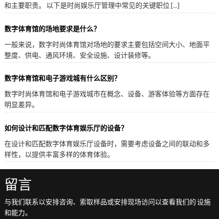
和主要职责。 以下是时尚娱乐厅管理中常见的关键职位 […]
数字体育馆的场地要求是什么？
一般来说，数字时尚体育馆对场地的要求主要包括空间大小、地面平
整度、供电、通风环境、安全设施、设计装修等。
数字体育馆和电子游戏城有什么区别？
数字时尚体育馆和电子游戏城市在概念、设备、游客体验等方面存在
明显差异。
如何设计和匹配数字体育娱乐厅的设备？
在设计和匹配数字体育娱乐厅设备时，需要考虑设备之间的联动和多
样性，以提供丰富多样的体育体验。
留言
与我们联系以安排咨询、索取样品或安排现场访问以查看我们的 设施
和能力。