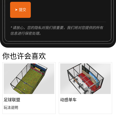
➤ 提交
* 请放心，您的隐私对我们很重要，我们将对您提供的所有
信息进行保密处理。
你也许会喜欢
足球联盟
动感单车
玩法说明