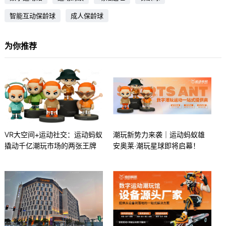
智能互动保龄球
成人保龄球
为你推荐
VR大空间+运动社交：运动蚂蚁
潮玩新势力来袭｜运动蚂蚁雄
撬动千亿潮玩市场的两张王牌
安奥莱·潮玩星球即将启幕！