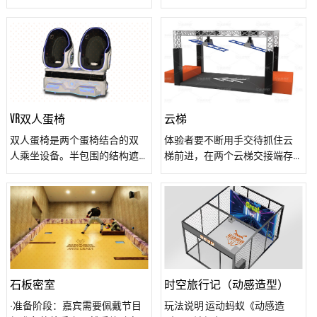
力和战术技巧。通过用壁球击
篮场景，实现了玩家通过投篮
健身房的会员粘性及拉新效
打画面图形产生动画互动效
闯关、软件画面实时统计、并
率。
果，击中画面粒子方形元素和
且能多屏联动的多人运动竞技
击中背景得分不同。按击打次
类互动产品，在保证竞技性的
数结算消耗卡路里。
同时，玩家可进行多样化关卡
挑战，最终进行成绩排名。
VR双人蛋椅
云梯
双人蛋椅是两个蛋椅结合的双
体验者要不断用手交待抓住云
人乘坐设备。半包围的结构遮
梯前进，在两个云梯交接端存
挡部分光线，让你拥有更好的
在高低起伏，抓稳后再用手抓
沉浸感。座椅比较舒适，所有
住另外一个云梯，再依次通过
两边安置了固定的手柄，除了
第二关云梯到达另外一边平台
为安全考虑可抓扶以外，还有
上，则完成了第五关体验。
射击按钮，用于游戏中的互
动。蛋椅内部安装了音频设备
和外放设备，能够听到环绕式
的音效。头显一般是配备大鹏
石板密室
时空旅行记（动感造型）
的设备。游戏过程中蛋椅会由
·准备阶段：嘉宾需要佩戴节目
玩法说明 运动蚂蚁《动感造
底部的气压式底座控制震动及