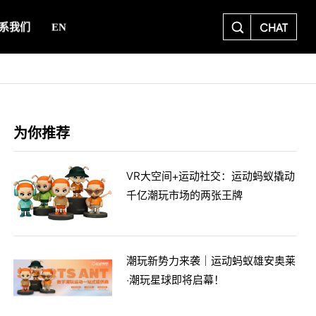
CHAT
系我们
EN
为你推荐
VR大空间+运动社交：运动蚂蚁撬动
千亿潮玩市场的两张王牌
潮玩新势力来袭｜运动蚂蚁雄安奥莱
·潮玩星球即将启幕！