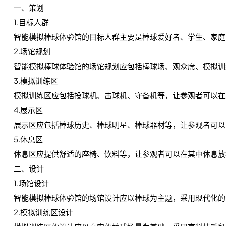
一、策划
1.目标人群
智能模拟棒球体验馆的目标人群主要是棒球爱好者、学生、家庭
2.场馆规划
智能模拟棒球体验馆的场馆规划应包括棒球场、观众席、模拟训
3.模拟训练区
模拟训练区应包括投球机、击球机、守备机等，让参观者可以在
4.展示区
展示区应包括棒球历史、棒球明星、棒球器材等，让参观者可以
5.休息区
休息区应提供舒适的座椅、饮料等，让参观者可以在其中休息放
二、设计
1.场馆设计
智能模拟棒球体验馆的场馆设计应以棒球为主题，采用现代化的
2.模拟训练区设计