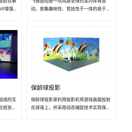
投射在攀
飞镖运动是一项风靡全球的室内体育运
AR增强
动，是集趣味性、竞技性于一体的易于开
动和健身
展的休闲运动项目，起源于15世纪的英格
友在攀岩
兰，是贵族绅士在酒吧玩的小圆盘式金属
游戏，不
飞镖。
调能力，
于挑战的
保龄球投影
组成的互
保龄球投影是利用投影机将游戏画面投射
在纸张上
在球道上，并采用动态捕捉技术实现保龄
欢的颜
球与球道动态画面的实时交互。当保龄球
仪提交到
滚动过互动区域时，各种互动效果就会随
物就被赋
着保龄球产生相应的变幻，起到意想不到