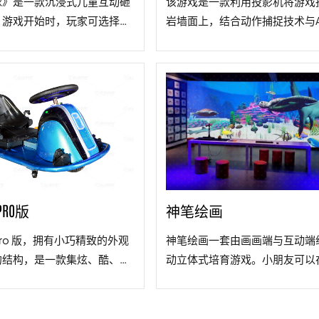
球》是一款沉浸式儿童互动砸
该游戏是一款利用投影机将游戏
，游戏开始时，玩家可选择自
岩墙面上，结合动作捕捉技术与
战模式，自由模式是自己队伍
现实技术来实现娱乐、益智、互
情况下在限定的游戏时间内尽
为一体的互动攀岩游戏。当小朋
分，对战模式是自己队伍在限
的同时还可以参与多种益智互动
尽力砸球拿高分的同时还要干
仅锻炼小朋友手脚并用的身体协
对方拿高分。游戏攻守兼备，
还培养小朋友不畏艰难险阻，勇
可训练玩家的反应能力和团队
精神！
PRO版
神笔绘画
 pro 版，拥有小巧精致的外观
神笔绘画一套由画画端与互动端
的结构，是一款集炫、酷、拽
动立体式培育游戏。小朋友可以
民漂移赛车。它搭载先进的电
给小动物或海洋生物涂上自己喜
，充电一次，中低速行驶可持
色，涂完之后通过扫描仪或高拍
 小时，全速行驶也能畅玩约
互动端，这样小朋友创造的小动