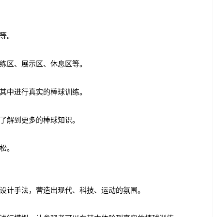
等。
练区、展示区、休息区等。
其中进行真实的棒球训练。
了解到更多的棒球知识。
松。
设计手法，营造出现代、科技、运动的氛围。