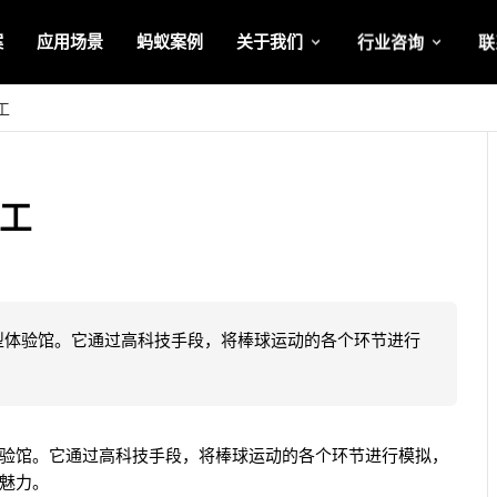
案
应用场景
蚂蚁案例
关于我们
行业咨询
联
工
工
型体验馆。它通过高科技手段，将棒球运动的各个环节进行
验馆。它通过高科技手段，将棒球运动的各个环节进行模拟，
魅力。