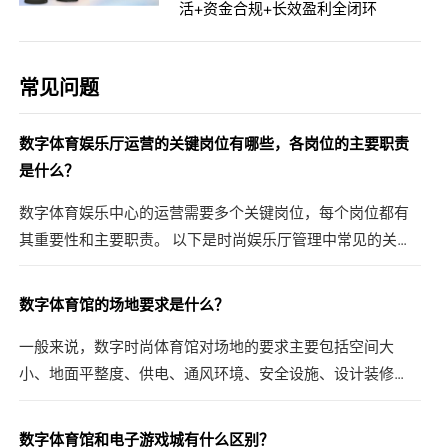
活+资金合规+长效盈利全闭环
常见问题
数字体育娱乐厅运营的关键岗位有哪些，各岗位的主要职责
是什么？
数字体育娱乐中心的运营需要多个关键岗位，每个岗位都有
其重要性和主要职责。 以下是时尚娱乐厅管理中常见的关键
职位 […]
数字体育馆的场地要求是什么？
一般来说，数字时尚体育馆对场地的要求主要包括空间大
小、地面平整度、供电、通风环境、安全设施、设计装修
等。
数字体育馆和电子游戏城有什么区别？