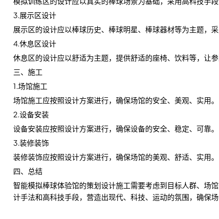
模拟训练区的设计应以真实的棒球场景为基础，采用高科技手段
3.展示区设计
展示区的设计应以棒球历史、棒球明星、棒球器材等为主题，采
4.休息区设计
休息区的设计应以舒适为主题，提供舒适的座椅、饮料等，让参
三、施工
1.场馆施工
场馆施工应按照设计方案进行，确保场馆的安全、美观、实用。
2.设备安装
设备安装应按照设计方案进行，确保设备的安全、稳定、可靠。
3.装修装饰
装修装饰应按照设计方案进行，确保场馆的美观、舒适、实用。
四、总结
智能模拟棒球体验馆的策划设计施工需要考虑到目标人群、场馆
计手法和高科技手段，营造出现代、科技、运动的氛围，确保场