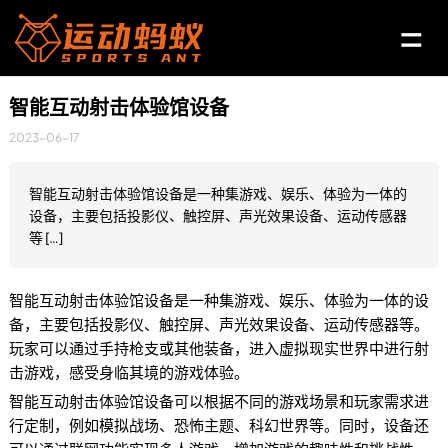
智能互动射击体验馆设备
2023-06-17
智能互动射击体验馆设备是一种集游戏、娱乐、体验为一体的
设备，主要包括投影仪、触控屏、声光效果设备、运动传感器
等 […]
智能互动射击体验馆设备是一种集游戏、娱乐、体验为一体的设
备，主要包括投影仪、触控屏、声光效果设备、运动传感器等。
玩家可以通过手持枪支或其他装备，进入虚拟现实世界中进行射
击游戏，感受身临其境的游戏体验。
智能互动射击体验馆设备可以根据不同的游戏场景和玩家需求进
行定制，例如模拟战场、恐怖主题、科幻世界等。同时，设备还