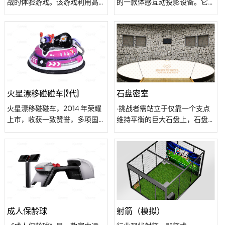
战的体验游戏。该游戏利用高
的一款体感互动投影设备。它
院、VR体验馆、购物中心等多
速摄像头实时捕捉射门时足球
的背景源自于日益增长的市场
类场所，为玩家带来前所未有
的运动轨迹，对足球的射门点
需求和对现有产品的深入分
的刺激与乐趣，是提升娱乐体
进行预判，电机驱动守门员(假
析。我们发现，现有的体感投
验、吸引人流的绝佳选择。
人)高速摆动，达到假人守门阻
影互动设备在多样性和功能性
挡进球的效果。
上仍有待提升，尤其是在游戏
代入感方面和画面方面。因
此，我们决定开发一款集合运
动和娱乐于一体的体感设备，
火星漂移碰碰车(2代)
石盘密室
以满足这些需求。 产品的核心
火星漂移碰碰车，2014 年荣耀
·挑战者需站立于仅靠一个支点
目标我们的目标是通过这款设
上市，收获一致赞誉，多项国
维持平衡的巨大石盘上，石盘
备，为用户提供更多元素、更
家专利加身，彰显非凡品质。
上有 3 个特定的读题点。 ·每次
美画面、更有代入感的体感游
采用高硬度加厚玻璃钢材质，
一位挑战者到相应读题点获取
戏体验。
搭配进口 ABS 船底材料，耐高
题目，题目类型为给出词语，
温、耐摩擦、不褪色、耐老
然后用身体摆造型，让其他三
化，色彩夺目，视觉感十足。
位嘉宾猜测。 ·需在 60 秒内完
强劲 48V 500W 35KG/H 电
成并答对 5 道题，如果回答错
机，功率翻倍，超威电池续航
误，石盘就会剧烈晃动，队员
无忧，LED 高亮度彩色灯光，
可能有掉下去的风险。
成人保龄球
射箭（模拟）
营造梦幻氛围。车轮设计巧