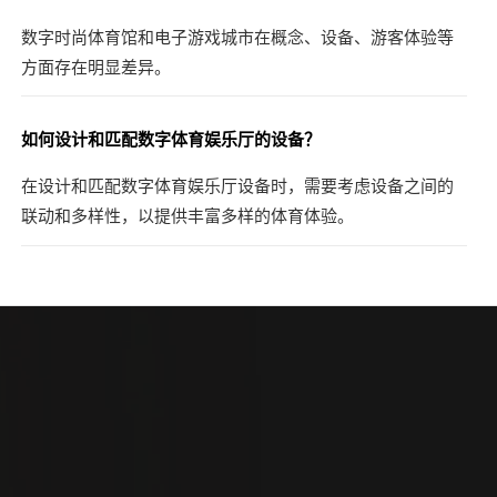
数字时尚体育馆和电子游戏城市在概念、设备、游客体验等
方面存在明显差异。
如何设计和匹配数字体育娱乐厅的设备？
在设计和匹配数字体育娱乐厅设备时，需要考虑设备之间的
联动和多样性，以提供丰富多样的体育体验。