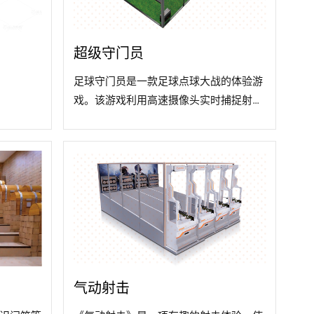
超级守门员
足球守门员是一款足球点球大战的体验游
戏。该游戏利用高速摄像头实时捕捉射门
时足球的运动轨迹，对足球的射门点进行
预判，电机驱动守门员(假人)高速摆动，
达到假人守门阻挡进球的效果。
气动射击