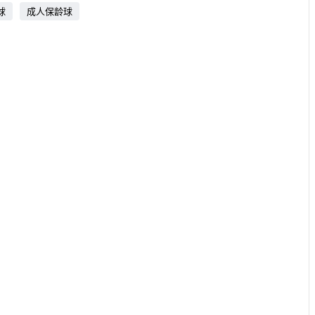
球
成人保龄球