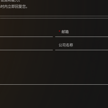
小时内立即回复您。
邮箱
公司名称