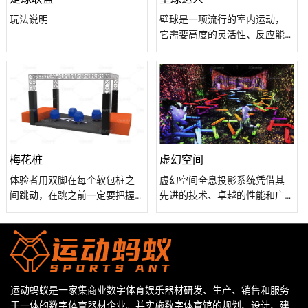
玩法说明
壁球是一项流行的室内运动，
它需要高度的灵活性、反应能
力和战术技巧。通过用壁球击
打画面图形产生动画互动效
果，击中画面粒子方形元素和
击中背景得分不同。按击打次
数结算消耗卡路里。
梅花桩
虚幻空间
体验者用双脚在每个软包桩之
虚幻空间全息投影系统凭借其
间跳动，在跳之前一定要把握
先进的技术、卓越的性能和广
下一个梅花桩的中心点，用力
泛的应用场景，成为了当前市
过猛或者没有踩住中心位置都
场上备受瞩目的全息投影解决
有可能掉下去哦，所以要求保
方案。无论是商业展示、艺术
持平衡通过每个梅花桩最终到
创作还是科学研究、教育培训
达另外一边平台上，则完成了
等领域，它都能为用户提供一
第六关体验。
种全新的、沉浸式的视觉体
运动蚂蚁是一家集商业数字体育娱乐器材研发、生产、销售和服务
验。我们期待与更多的合作伙
于一体的数字体育器材企业。并实施数字体育馆的规划、设计、建