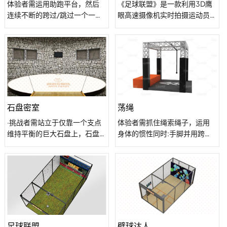
体验者需运用助跑平台，然后
《足球联盟》是一款利用3D鹰
连续不断的跨过/跳过一个一个
眼高速摄像机实时拍摄运动员
不断升高的路台，在保持平衡
踢球动作，从而还原真实足球
的同时，最大可能的缩短通关
场点球大战情景，实现了玩家
时间，那才是优秀者!到达另外
通过往屏幕中踢球与画面中的AI
一边平台上，则完成了第一关
进行实时竞技互动的竞技类互
体验。
动产品，玩家可进行单/双人点
球大战，也可以通过它来进行
一些趣味小游戏的互动。
石盘密室
荡绳
·挑战者需站立于仅靠一个支点
体验者需抓住绳索绳子，运用
维持平衡的巨大石盘上，石盘
身体的惯性同时:手脚并用跨过
上有 3 个特定的读题点。 ·每次
路台，飞身鱼跃，最后越过这
一位挑战者到相应读题点获取
个关卡到达另外一边平台上，
题目，题目类型为给出词语，
则完成了第二关体验的游戏过
然后用身体摆造型，让其他三
程。本项目主要考验体验者的
位嘉宾猜测。 ·需在 60 秒内完
身体臂力和整体反映能力。
成并答对 5 道题，如果回答错
误，石盘就会剧烈晃动，队员
可能有掉下去的风险。
足球联盟
壁球达人