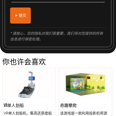
➤ 提交
* 请放心，您的隐私对我们很重要，我们将对您提供的所有
信息进行保密处理。
你也许会喜欢
VR单人划船
奇趣攀爬
VR单人划船机，集高还原度船
该游戏是一款利用投影机将游