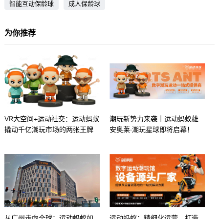
智能互动保龄球
成人保龄球
为你推荐
VR大空间+运动社交：运动蚂蚁
潮玩新势力来袭｜运动蚂蚁雄
撬动千亿潮玩市场的两张王牌
安奥莱·潮玩星球即将启幕！
从广州走向全球：运动蚂蚁如
运动蚂蚁：精细化运营，打造