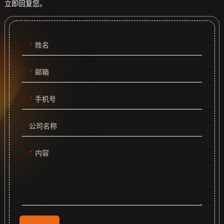
立即回复您。
姓名
邮箱
手机号
公司名称
内容