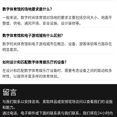
数字体育馆的场地要求是什么？
一般来说，数字时尚体育馆对场地的要求主要包括空间大小、地面平
整度、供电、通风环境、安全设施、设计装修等。
数字体育馆和电子游戏城有什么区别？
数字时尚体育馆和电子游戏城市在概念、设备、游客体验等方面存在
明显差异。
如何设计和匹配数字体育娱乐厅的设备？
在设计和匹配数字体育娱乐厅设备时，需要考虑设备之间的联动和多
样性，以提供丰富多样的体育体验。
留言
与我们联系以安排咨询、索取样品或安排现场访问以查看我们的 设施
和能力。
通过电话、电子邮件或下面的联系表与我们联系，我们将在24小时内