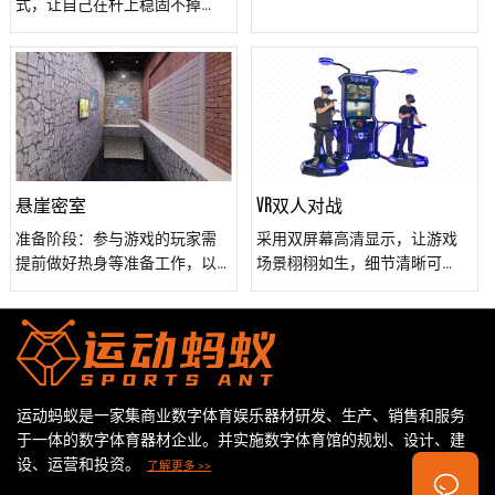
式，让自己在杆上稳固不掉
落，然后抓向下一根杆,不断重
复过程通过关卡，考验平衡上
肢手眼脚的协调。 千万要抓稳
障碍杆哦一定要保持平稳通过
每根障碍杆，胜利就在眼前!
悬崖密室
VR双人对战
准备阶段：参与游戏的玩家需
采用双屏幕高清显示，让游戏
提前做好热身等准备工作，以
场景栩栩如生，细节清晰可
便在答题和躲避石柱时能够保
见，瞬间吸引玩家沉浸其中。
持良好的身体状态和反应速
搭载HTC Vive顶尖设备，实现
度。 答题规则 ：首轮轮流答
画面流畅、操作无延迟，模拟
题：游戏开始后，玩家要站在
枪击对战体验逼真，每个地图
石头墙壁前的指定位置，按顺
层次分明，增强游戏策略性。
序轮流回答常识类等问题。 后
双人并肩作战模式，不仅提升
运动蚂蚁是一家集商业数字体育娱乐器材研发、生产、销售和服务
续指定答题：第二轮开始，由
游戏趣味性，更激发竞技热
于一体的数字体育器材企业。并实施数字体育馆的规划、设计、建
剩下的玩家指定同伴回答问
情。配备360度安全护栏，保障
设、运营和投资。
了解更多 >>
题。 使用 PASS 卡：若玩家遇到
玩家自由移动同时确保安全。