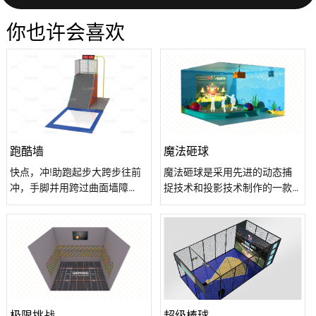
你也许会喜欢
跑酷墙
魔法砸球
快点，冲!助跑起步大跨步往前
魔法砸球是采用先进的动态捕
冲，手脚并用跨过曲面墙障
捉技术和投影技术制作的一款
碍，快速爬上高台，按下计时
儿童交互类游戏，实现人与墙
的按钮，成功完成整个竞技过
面动态画面的实时交互，当小
程，最后一个关卡，绝对拿下!
朋友用手或海洋球砸中场景中
的游戏元素，就会出现各种互
动效果，并得到分数奖励。
极限挑战
超级棒球