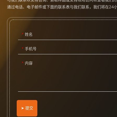
通过电话、电子邮件或下面的联系表与我们联系，我们将在24
姓名
手机号
内容
➤ 提交