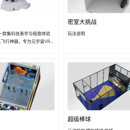
密室大挑战
一款集科技美学与极致体验
玩法说明
飞行神器，专为元宇宙VR
其炫酷外观搭配螺旋杆设计，
尚，瞬间成为门店引流焦点。
中，仿佛真正驾驶直升机翱翔
下降、左右自如，360度全
高清画质，带来前所未有的沉
验。内置四款空战射击游戏，
战并存，每一次操作都伴随着
摆动，让玩家身临其境，尽享
双重乐趣。VR直升机，不
超级棒球
飞行梦想，更是每位玩家不可
体验。