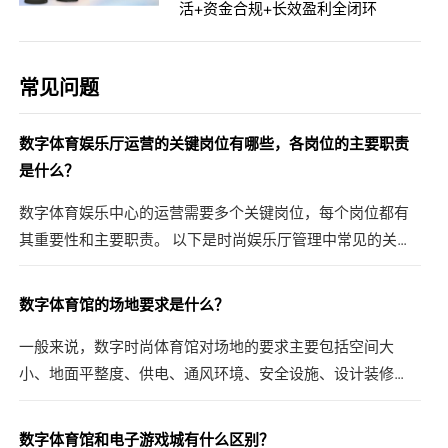
活+资金合规+长效盈利全闭环
常见问题
数字体育娱乐厅运营的关键岗位有哪些，各岗位的主要职责
是什么？
数字体育娱乐中心的运营需要多个关键岗位，每个岗位都有
其重要性和主要职责。 以下是时尚娱乐厅管理中常见的关键
职位 […]
数字体育馆的场地要求是什么？
一般来说，数字时尚体育馆对场地的要求主要包括空间大
小、地面平整度、供电、通风环境、安全设施、设计装修
等。
数字体育馆和电子游戏城有什么区别？