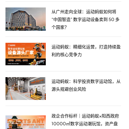
从广州走向全球：运动蚂蚁如何将
“中国智造” 数字运动设备卖到 50 多
个国家？
运动蚂蚁：精细化运营，打造持续盈
利的核心竞争力
运动蚂蚁：科学投资数字运动馆，从
源头规避创业风险
政企合作标杆｜运动蚂蚁×阳西政府
10000㎡数字运动潮玩馆，资产盘