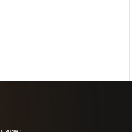
 设施和能力。