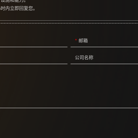
小时内立即回复您。
邮箱
公司名称