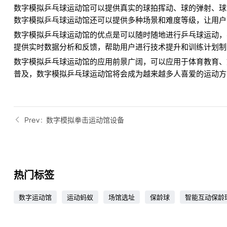
数字模拟乒乓球运动馆可以提供真实的球拍挥动、球的弹射、球
数字模拟乒乓球运动馆还可以提供多种场景和难度等级，让用户
数字模拟乒乓球运动馆的优点是可以随时随地进行乒乓球运动，
提供实时数据分析和反馈，帮助用户进行技术提升和训练计划制
数字模拟乒乓球运动馆的应用前景广阔，可以应用于体育教育、
普及，数字模拟乒乓球运动馆将会成为越来越多人喜爱的运动方
数字模拟拳击运动馆设备
热门标签
数字运动馆
运动蚂蚁
场馆选址
保龄球
智能互动保龄