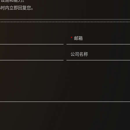
小时内立即回复您。
邮箱
公司名称