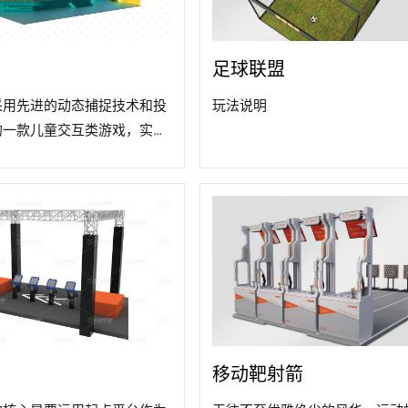
足球联盟
采用先进的动态捕捉技术和投
玩法说明
的一款儿童交互类游戏，实现
态画面的实时交互，当小朋友
球砸中场景中的游戏元素，就
互动效果，并得到分数奖励。
移动靶射箭