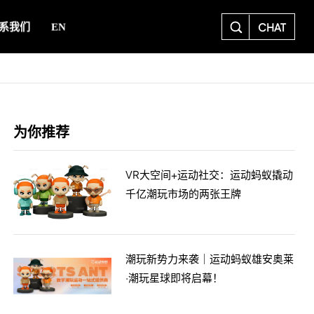
CHAT
系我们
EN
为你推荐
VR大空间+运动社交：运动蚂蚁撬动
千亿潮玩市场的两张王牌
潮玩新势力来袭｜运动蚂蚁雄安奥莱
·潮玩星球即将启幕！