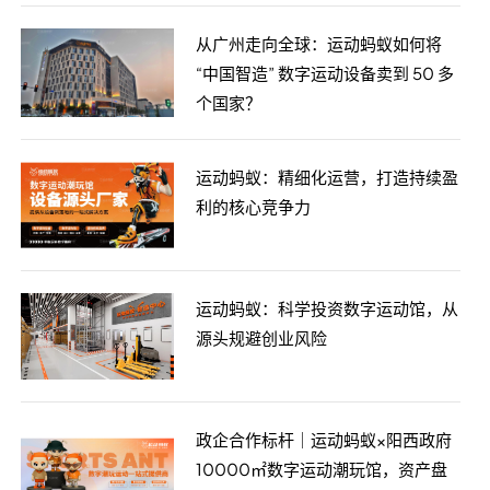
从广州走向全球：运动蚂蚁如何将
“中国智造” 数字运动设备卖到 50 多
个国家？
运动蚂蚁：精细化运营，打造持续盈
利的核心竞争力
运动蚂蚁：科学投资数字运动馆，从
源头规避创业风险
政企合作标杆｜运动蚂蚁×阳西政府
10000㎡数字运动潮玩馆，资产盘