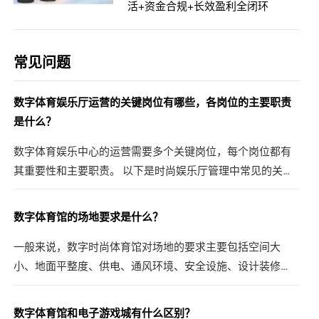
活+资金合规+长效盈利全闭环
常见问题
数字体育娱乐厅运营的关键岗位有哪些，各岗位的主要职责
是什么？
数字体育娱乐中心的运营需要多个关键岗位，每个岗位都有
其重要性和主要职责。 以下是时尚娱乐厅管理中常见的关键
职位 […]
数字体育馆的场地要求是什么？
一般来说，数字时尚体育馆对场地的要求主要包括空间大
小、地面平整度、供电、通风环境、安全设施、设计装修
等。
数字体育馆和电子游戏城有什么区别？