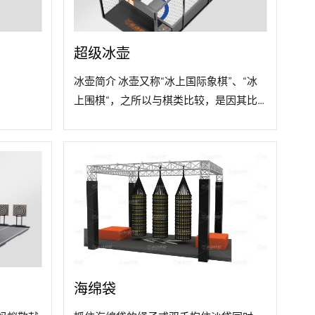
超级冰壶
冰壶简介 冰壶又称“冰上国际象棋”、“冰
上围棋“，之所以与棋类比较，是因其比
赛的过程是一场策略运用的博弈。它并
[…]
海绵袋