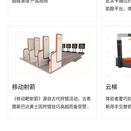
超级滚球 产品视频
此关卡通过
助跑平台，
斜角踏板，
“下落”,并
进最终乎稳
则顺利通过
移动射箭
云梯
《移动靶射箭》源自古代狩猎活动，古希
体验者要巧
腊斯巴达勇士因狩猎技巧高超而备受赞
断用手交替
誉，并成为军队的神射手。这一传统在欧
后端时下降
洲民间演化为移动靶射箭运动。我国东周
力量通过关
时期也有类似的“弋射”射箭运动，专门射
上，则完成