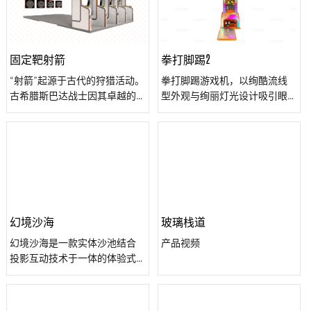
中提升创造力和动手能力。
小朋友创造的小动物就被赋予
了“生命”，可以在场景中活灵活
现的自由行动。该游戏充分开
发了小朋友的创意思维和对大
固定靶射箭
拳打脚踢2
自然的感知能力，同时也让他
“射箭”起源于古代的狩猎活动。
拳打脚踢游戏机，以绚酷流线
们体验到了创造“生命”的魔幻魅
古希腊斯巴达战士因其卓越的
型外观与绚丽灯光设计吸引眼
力。
狩猎技能而备受赞誉，并成为
球，全铁一体成型结构确保耐
军队中的神射手。这一传统逐
用。首创拳打脚踢玩法，简单
渐演变为欧洲民间移动靶射箭
易上手，搭配32寸高清屏与击
运动。在我国东周时期，也有
打特效，带来视听触多维度享
类似的“射鸢”射箭运动，专门用
受。自动排名激发求胜欲，程
于射鸟。成语“一箭双雕”便是对
序可升级，满足多样需求。
这种高超射箭技艺的描述。
幻境沙海
玻璃栈道
幻境沙海是一款实体沙池结合
产品视频
投影互动技术于一体的体验式
交互游戏， 打造出美轮美奂的
场景，小朋友可以身临其境的
参与游戏，虚实结合，其乐无