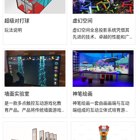
超级对打球
虚幻空间
玩法说明
虚幻空间全息投影系统凭借其
先进的技术、卓越的性能和广
泛的应用场景，成为了当前市
场上备受瞩目的全息投影解决
方案。无论是商业展示、艺术
创作还是科学研究、教育培训
等领域，它都能为用户提供一
种全新的、沉浸式的视觉体
验。我们期待与更多的合作伙
伴携手共进，共同推动全息投
墙面实验室
神笔绘画
影技术的发展和应用。
是一款多点触控互动游戏化教
神笔绘画一套由画画端与互动
育产品。产品将传统墙面游戏
端组成的互动立体式培育游
数字化，支持小朋友通过既定
戏。小朋友可以在纸张上给小
道具或手绘涂鸦等方式自由创
动物或海洋生物涂上自己喜欢
造图形结构，引导水流产生多
的颜色，涂完之后通过扫描仪
样的互动效果，让孩子在探索
或高拍仪提交到互动端，这样