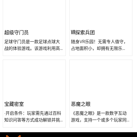
穷。
超级守门员
VR探索兵团
足球守门员是一款足球点球大
随身VR乐园！无需专人值守，
战的体验游戏。该游戏利用高
占地面积小，却拥有无限乐
速摄像头实时捕捉射门时足球
趣。一键启动，即刻进入VR世
的运动轨迹，对足球的射门点
界，享受射击、冒险、益智等
进行预判，电机驱动守门员(假
多样游戏。我们的开放式设
人)高速摆动，达到假人守门阻
计，让游戏内容实时同步在大
挡进球的效果。
屏幕上，吸引众人围观，共享
精彩瞬间。高清画质，高度沉
浸感，让每一次体验都成为难
忘的回忆。VR探索兵团，简单
宝藏密室
恶魔之眼
操作，丰富内容，是您娱乐休
·开启条件：玩家需先通过百科
《恶魔之眼》是一款数字互动
闲、科普教育的好伙伴！
知识问答等方式成功解锁并挑
游戏，支持一个或多个玩家同
战完其他常规密室后，才有机
时进入到墙面装有多个数字互
会进入宝藏密室。 ·游戏规则：
动屏的游戏房内进行闯关游