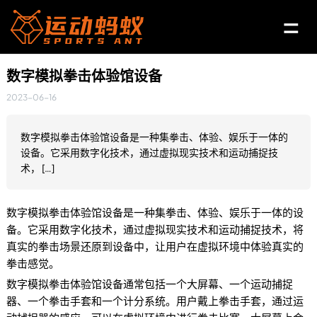
数字模拟拳击体验馆设备
2023-06-16
数字模拟拳击体验馆设备是一种集拳击、体验、娱乐于一体的
设备。它采用数字化技术，通过虚拟现实技术和运动捕捉技
术， […]
数字模拟拳击体验馆设备是一种集拳击、体验、娱乐于一体的设
备。它采用数字化技术，通过虚拟现实技术和运动捕捉技术，将
真实的拳击场景还原到设备中，让用户在虚拟环境中体验真实的
拳击感觉。
数字模拟拳击体验馆设备通常包括一个大屏幕、一个运动捕捉
器、一个拳击手套和一个计分系统。用户戴上拳击手套，通过运