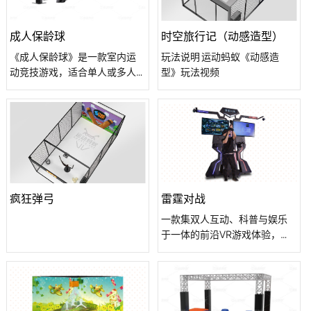
台设计，不仅视觉震撼，更激
作，以达到互动游戏的目的，
发无限空间想象。配合
可两人同台PK。
SteamVR追踪系统，广泛覆盖
成人保龄球
时空旅行记（动感造型）
定位，让玩家自由探索无垠虚
《成人保龄球》是一款室内运
玩法说明 运动蚂蚁《动感造
拟疆域。全新人体工学佩戴设
动竞技游戏，适合单人或多人
型》玩法视频
计，确保舒适均衡，每一次虚
参与。在炫酷的灯光和热闹的
拟之旅都流畅自然，尽享自由
竞技氛围中，玩家需控制保龄
与畅快。
球击倒木瓶，追求高分。游戏
提供多样化的挑战方式，适合
不同水平的玩家。无论是休闲
娱乐还是团队建设，它都是理
想的选择，能锻炼身体协调
性，培养竞技精神。
疯狂弹弓
雷霆对战
一款集双人互动、科普与娱乐
于一体的前沿VR游戏体验，让
玩家在虚拟现实中组队并肩，
点燃自信，直面挑战，展开激
烈对战。这款游戏设备不仅支
持双人联机，让好友间在枪
战、节奏光剑等多样游戏中一