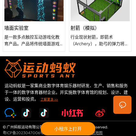
数结算消耗卡路里。
模一样的并且按下它，从而完
成游戏目标。该互动游戏考验
玩家对颜色的敏感度和“眼疾脚
快”的能力，眼力和体力的双重
墙面实验室
射箭（模拟）
输出。游戏互动在保证竞技性
是一款多点触控互动游戏化教
行业现状射箭，即箭术
的同时，玩家可进行多样化关
育产品。产品将传统墙面游戏
（Archery），助弓的弹力将箭
卡挑战。目前共3种玩法，每个
数字化，支持小朋友通过既定
射出，在一定的距离内比赛准
玩法至少有10个关卡，更多玩
道具或手绘涂鸦等方式自由创
确性的体育运动项目，即为射
法持续更新中...
造图形结构，引导水流产生多
箭运 […]
样的互动效果，让孩子在探索
中提升创造力和动手能力。
运动蚂蚁是一家集商业数字体育娱乐器材研发、生产、销售和服务
于一体的数字体育器材企业。并实施数字体育馆的规划、设计、建
设、运营和投资。
了解更多 >>
© 广州蚂蚁运动有限公司 Copyright©2026 All Rights Reserved.
小程序上打开
粤ICP备2023047006号
|
隐私政策
|
条款和条件
|
站点地图