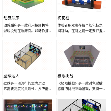
决高下，还内置超过100款精彩
游戏，满足不同年龄层的娱乐
需求。特别是其独特的VR双子
动感蹦床
梅花桩
对决模式，让玩家仿佛置身于
动感蹦床是一款利用投影机将
体验者用双脚在每个软包桩之
真实的战斗场景，体验第一视
游戏投射在蹦床面。以动作捕
间跳动，在跳之前一定要把握
角带来的极致沉浸感。此外，
捉技术为中心，结合AR增强现
下一个梅花桩的中心点，用力
VR雷霆对战还融合了仿真游乐
实技术与三维游戏引擎，来实
过猛或者没有踩住中心位置都
挖掘机等创新元素，让玩家在
现娱乐与健身为一体的互动蹦
有可能掉下去哦，所以要求保
享受游戏乐趣的同时，也能体
床类游戏。当小朋友通过蹦跳
持平衡通过每个梅花桩最终到
验到操作真实机械的快感，真
和游戏中元素互动，产生奇妙
达另外一边平台上，则完成了
正实现了游戏与现实的无缝融
的互动效果，赋予了蹦床更大
第六关体验。
合，是家庭娱乐、朋友聚会的
的魔力。
绝佳选择。
壁球达人
极限挑战
壁球是一项流行的室内运动，
《极限挑战》是一款对色感敏
它需要高度的灵活性、反应能
感度的挑战互动游戏，支持一
力和战术技巧。通过用壁球击
个或多个玩家同时进行闯关游
打画面图形产生动画互动效
戏，玩家通过在众多的亮着不
果，击中画面粒子方形元素和
同颜色的但是颜色非常类似的
击中背景得分不同。按击打次
感应灯中，找到与目标灯亮一