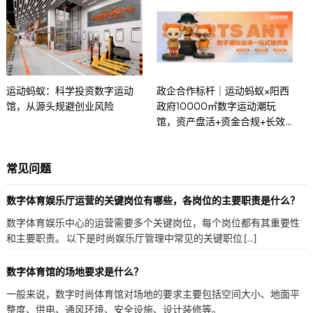
运动蚂蚁：科学投资数字运动
政企合作标杆｜运动蚂蚁×阳西
馆，从源头规避创业风险
政府10000㎡数字运动潮玩
馆，资产盘活+资金合规+长效
盈利全闭环
常见问题
数字体育娱乐厅运营的关键岗位有哪些，各岗位的主要职责是什么？
数字体育娱乐中心的运营需要多个关键岗位，每个岗位都有其重要性
和主要职责。 以下是时尚娱乐厅管理中常见的关键职位 […]
数字体育馆的场地要求是什么？
一般来说，数字时尚体育馆对场地的要求主要包括空间大小、地面平
整度、供电、通风环境、安全设施、设计装修等。