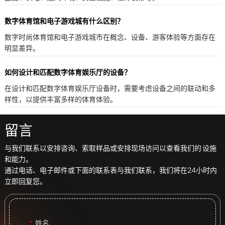
数字体育馆和电子游戏城有什么区别？
数字时尚体育馆和电子游戏城市在概念、设备、游客体验等方面存在
明显差异。
如何设计和匹配数字体育娱乐厅的设备？
在设计和匹配数字体育娱乐厅设备时，需要考虑设备之间的联动和多
样性，以提供丰富多样的体育体验。
留言
与我们联系以安排咨询、索取样品或安排现场访问以查看我们的 设施
和能力。
通过电话、电子邮件或下面的联系表与我们联系，我们将在24小时内
立即回复您。
姓名