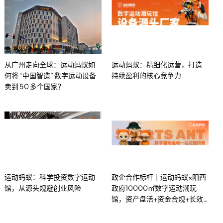
从广州走向全球：运动蚂蚁如
运动蚂蚁：精细化运营，打造
何将 “中国智造” 数字运动设备
持续盈利的核心竞争力
卖到 50 多个国家？
运动蚂蚁：科学投资数字运动
政企合作标杆｜运动蚂蚁×阳西
馆，从源头规避创业风险
政府10000㎡数字运动潮玩
馆，资产盘活+资金合规+长效
盈利全闭环