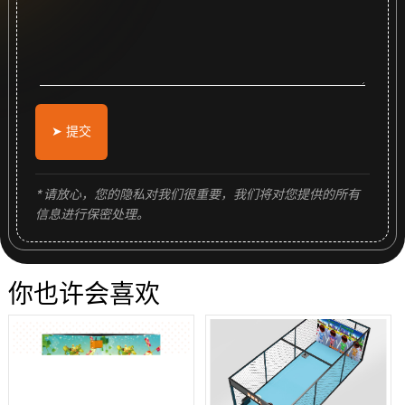
➤ 提交
* 请放心，您的隐私对我们很重要，我们将对您提供的所有
信息进行保密处理。
你也许会喜欢