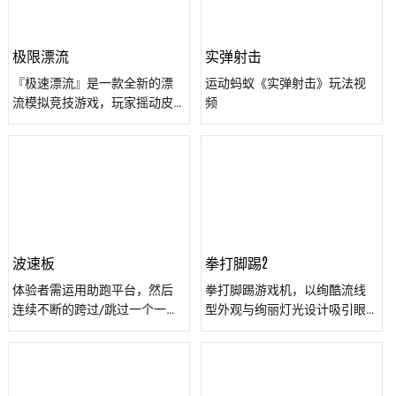
戏气氛和同时考验着玩家的精
力和体力。游戏互动在保证竞
技性的同时，玩家可进行多样
极限漂流
实弹射击
化关卡挑战。
『极速漂流』是一款全新的漂
运动蚂蚁《实弹射击》玩法视
流模拟竞技游戏，玩家摇动皮
频
划艇两侧的双桨，在丛林中一
路漂流而下，跟其他3艘皮划艇
竞争，看谁率先到达终点。游
戏内还有巨型章鱼、密集水
柱、巨大漩涡等多种特色玩
法。 游戏共有三种场景两种难
度，不同地图风景各异极具美
感，还有大量恐龙穿行其中，
波速板
拳打脚踢2
跟玩家交互，朝玩家怒吼。场
体验者需运用助跑平台，然后
拳打脚踢游戏机，以绚酷流线
景水面效果真实，还有大量表
连续不断的跨过/跳过一个一个
型外观与绚丽灯光设计吸引眼
演动画、各种飞跃和加速道
不断升高的路台，在保持平衡
球，全铁一体成型结构确保耐
具，玩家可以飞到空中展示自
的同时，最大可能的缩短通关
用。首创拳打脚踢玩法，简单
己，也可以拾取沿路的宝石，
时间，那才是优秀者!到达另外
易上手，搭配32寸高清屏与击
跟其他船碰撞和竞技。游戏过
一边平台上，则完成了第一关
打特效，带来视听触多维度享
程欢乐活泼，给人轻松愉快的