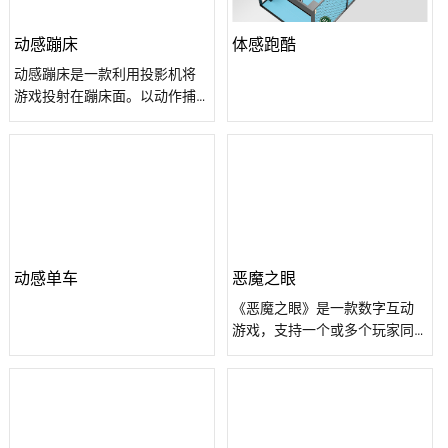
动感蹦床
体感跑酷
动感蹦床是一款利用投影机将
游戏投射在蹦床面。以动作捕
捉技术为中心，结合AR增强现
实技术与三维游戏引擎，来实
现娱乐与健身为一体的互动蹦
床类游戏。当小朋友通过蹦跳
和游戏中元素互动，产生奇妙
的互动效果，赋予了蹦床更大
的魔力。
动感单车
恶魔之眼
《恶魔之眼》是一款数字互动
游戏，支持一个或多个玩家同
时进入到墙面装有多个数字互
动屏的游戏房内进行闯关游
戏，玩家需要在限定时间内根
据提示快速找到目标数字并按
灭以完成闯关任务。紧张的游