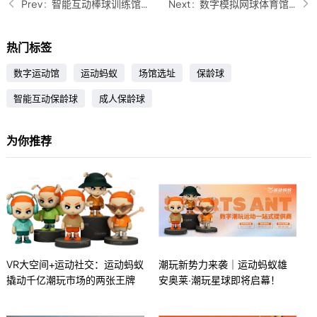
智能互动棒球训练馆全部设备
数字模拟网球体育馆免费设计规划
热门标签
数字运动馆
运动蚂蚁
场馆选址
保龄球
智能互动保龄球
成人保龄球
为你推荐
VR大空间+运动社交：运动蚂蚁
潮玩新势力来袭｜运动蚂蚁雄
撬动千亿潮玩市场的两张王牌
安奥莱·潮玩星球即将启幕！