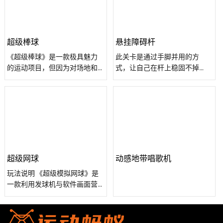
体验。
受。自动排名激发求胜欲，程
游玩体验。
序可升级，满足多样需求。
超级棒球
悬挂障碍杆
《超级棒球》是一款极具魅力
此关卡是通过手脚并用的方
的运动项目，但因为对场地和
式，让自己在杆上稳固不掉
团队合作运动员的要求比较高
落，然后抓向下一根杆，不断
导致普通玩家平时很难体验
重复过程通过关卡考验平衡上
到，基于人们对棒球的热爱和
肢手和脚的协调，千万要抓稳
憧憬，我们利用现代智能技术
障碍杆哦一定要保持平稳通过
简化繁杂的场地布局，同时保
每根障碍杆并保持适当间距，
留真实的棒球游戏规则和原汁
胜利就在眼前!
原味的棒球打击感，让玩家能
以最简单的方式体验棒球运动
超级网球
动感地带唱歌机
的魅力。
玩法说明 《超级模拟网球》是
一款利用发球机与软件画面营
造出真是比赛场景，实现了玩
家通过击球与画面中的AI进行实
[…]