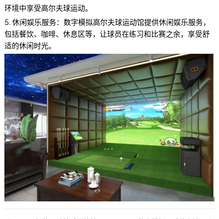
环境中享受高尔夫球运动。
5. 休闲娱乐服务：数字模拟高尔夫球运动馆提供休闲娱乐服务，
包括餐饮、咖啡、休息区等，让球员在练习和比赛之余，享受舒
适的休闲时光。