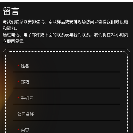
留言
与我们联系以安排咨询、索取样品或安排现场访问以查看我们的 设施
和能力。
通过电话、电子邮件或下面的联系表与我们联系，我们将在24小时内
立即回复您。
姓名
邮箱
手机号
公司名称
内容