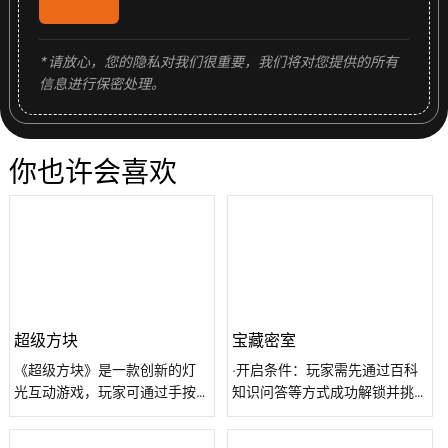
* 请放心，您的隐私对我们很重要，我们将对您提供的所有
信息进行保密处理。
你也许会喜欢
超级方块
宝藏密室
《超级方块》是一款创新的灯
·开启条件：玩家需先通过百科
光互动游戏，玩家可通过手按
知识问答等方式成功解锁并挑
或脚踩地砖灯/墙灯，进行单人
战完其他常规密室后，才有机
或多人闯关、PK。游戏提供丰
会进入宝藏密室。 ·游戏规则：