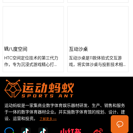
不断升高的路台，在保持平衡
思与艺术的有机结合。世间之
运会，射击运动员许海峰获得
的同时，最大可能的缩短通关
美有千万种形态，繁花飘落，
冠军，获得中国奥运史上第一
时间，那才是优秀者!到达另外
海底世界，梦幻森林，桃花朵
枚金牌。
一边平台上，则完成了第一关
朵，似有意却无意，满天鲜
体验。
花，和炫彩的古墙融为一体
成， 编织成一只灵动之舞。 利
用先进的投影技术，诠释出令
人叹为观止的视觉盛宴，多变
VR八度空间
互动沙桌
的光影效果，营造了完美的视
HTC空间定位技术的第三代力
互动沙桌是11款体验式交互游
觉效果，带给人们身临其镜的
作，专为沉浸式游戏精心打
戏，将实体沙桌与投影技术相
沉浸感，35款场景任意挑选。
造。它集360°追踪VIVE手柄与
结合，用堆沙和挖沙的方式，
顶级头戴设备于一体，呈现超
通过高低差实现游戏效果。包
清画质、震撼音效与精准触觉
含《沙滩乐园》、《挖宝特
反馈，引领玩家踏入前所未有
工》、《春夏秋冬》《快了捞
的虚拟幻境。其独特八边形平
鱼》、《魔力交通》、《魔幻
台设计，不仅视觉震撼，更激
草原》、《奇幻沙海》、《梦
运动蚂蚁是一家集商业数字体育娱乐器材研发、生产、销售和服务
发无限空间想象。配合
回水乡》、《奇幻雪山》、
于一体的数字体育器材企业。并实施数字体育馆的规划、设计、建
SteamVR追踪系统，广泛覆盖
《文物探宝》、《玉石探宝》
设、运营和投资。
了解更多 >>
定位，让玩家自由探索无垠虚
等高低差类虚拟互动游戏，小
拟疆域。全新人体工学佩戴设
朋友用挖、堆沙的方式搭建出