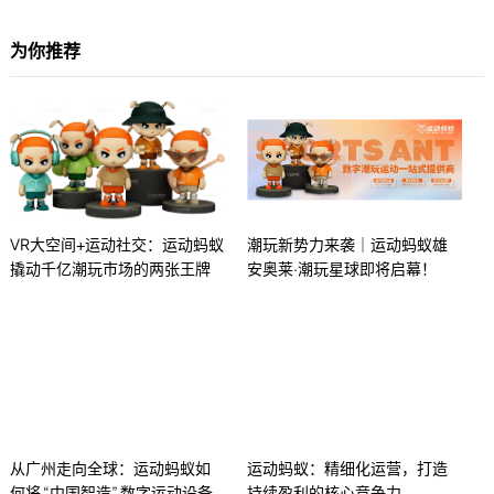
为你推荐
VR大空间+运动社交：运动蚂蚁
潮玩新势力来袭｜运动蚂蚁雄
撬动千亿潮玩市场的两张王牌
安奥莱·潮玩星球即将启幕！
从广州走向全球：运动蚂蚁如
运动蚂蚁：精细化运营，打造
何将 “中国智造” 数字运动设备
持续盈利的核心竞争力