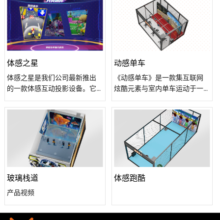
两边安置了固定的手柄，除了
则完成了第二关体验的游戏过
身四人团队，共享水上驰骋的
为安全考虑可抓扶以外，还有
程。本项目主要考验体验者的
无限乐趣。
射击按钮，用于游戏中的互
身体臂力和整体反映能力。
动。蛋椅内部安装了音频设备
和外放设备，能够听到环绕式
的音效。头显一般是配备大鹏
体感之星
动感单车
的设备。游戏过程中蛋椅会由
体感之星是我们公司最新推出
《动感单车》是一款集互联网
底部的气压式底座控制震动及
的一款体感互动投影设备。它
炫酷元素与室内单车运动于一
倾斜。部分类型的双人蛋椅带
的背景源自于日益增长的市场
体的沉浸式智能骑行系统，通
灯光效果，在外观上比较吸引
需求和对现有产品的深入分
过实景投影、精确匹配、分组
人。
析。我们发现，现有的体感投
对战等全员互动模式，带给健
影互动设备在多样性和功能性
身房会员极强的视觉冲击和沉
上仍有待提升，尤其是在游戏
浸式骑行体验，大大增强单车
代入感方面和画面方面。因
运动项目的娱乐性和互动性。
此，我们决定开发一款集合运
骑行过程中的踏频数据采集与
动和娱乐于一体的体感设备，
实时反馈功能不仅能辅助单车
玻璃栈道
体感跑酷
以满足这些需求。 产品的核心
教练进行更精准、更专业的指
产品视频
目标我们的目标是通过这款设
导教学，提升健身效率，还能
备，为用户提供更多元素、更
通过数据和活动营销大大提高
美画面、更有代入感的体感游
健身房的会员粘性及拉新效