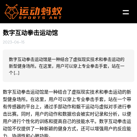
数字互动拳击运动馆
2023-06-15
数字互动拳击运动馆是一种结合了虚拟现实技术和拳击运动的
新型健身场所。在这里，用户可以穿上专业拳击手套，站在一
个 […]
数字互动拳击运动馆是一种结合了虚拟现实技术和拳击运动的新
型健身场所。在这里，用户可以穿上专业拳击手套，站在一个带
有传感器的平台上，通过手部动作和躯干运动与虚拟对手进行拳
击比赛。同时，用户的动作和数据也会被实时记录和分析，以便
用户进行个性化的训练和提高自己的技能水平。数字互动拳击运
动馆不仅提供了一种新颖的健身方式，还可以增强用户的反应能
力、协调性和心肺功能。