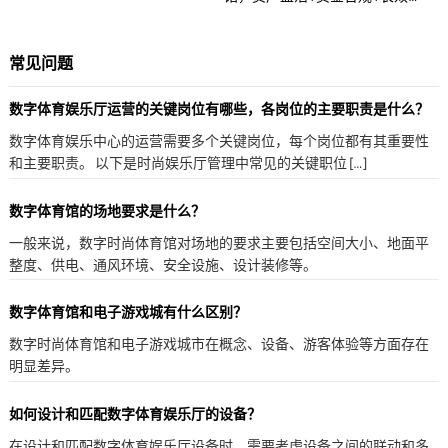
盈利全闭环
常见问题
数字体育娱乐厅运营的关键岗位有哪些，各岗位的主要职责是什么？
数字体育娱乐中心的运营需要多个关键岗位，每个岗位都有其重要性
和主要职责。 以下是时尚娱乐厅管理中常见的关键职位 […]
数字体育馆的场地要求是什么？
一般来说，数字时尚体育馆对场地的要求主要包括空间大小、地面平
整度、供电、通风环境、安全设施、设计装修等。
数字体育馆和电子游戏城有什么区别？
数字时尚体育馆和电子游戏城市在概念、设备、游客体验等方面存在
明显差异。
如何设计和匹配数字体育娱乐厅的设备？
在设计和匹配数字体育娱乐厅设备时，需要考虑设备之间的联动和多