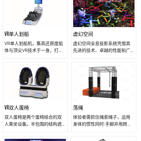
的游戏时间内尽力砸球拿高
分，对战模式是自己队伍在限
定的时间内尽力砸球拿高分的
同时还要干扰对方阻止对方拿
高分。游戏攻守兼备，紧张刺
VR单人划船
虚幻空间
激，可训练玩家的反应能力和
VR单人划船机，集高还原度船
虚幻空间全息投影系统凭借其
团队协作能力！
体与顶尖VR技术于一身，打造
先进的技术、卓越的性能和广
沉浸式水上动感极限体验。采
泛的应用场景，成为了当前市
用超高清360°VR全景，一键启
场上备受瞩目的全息投影解决
动，无需专业指导，即刻置身
方案。无论是商业展示、艺术
浩瀚水域。精致外形搭配超清
创作还是科学研究、教育培训
画质，让每一次划桨都如同亲
等领域，它都能为用户提供一
临。设备灵敏响应，模拟真实
种全新的、沉浸式的视觉体
水流阻力与速度变化，从加速
验。我们期待与更多的合作伙
冲刺到减速回旋，感受前所未
伴携手共进，共同推动全息投
VR双人蛋椅
荡绳
有的刺激与失重快感。独特液
影技术的发展和应用。
双人蛋椅是两个蛋椅结合的双
体验者需抓住绳索绳子，运用
压水阻系统，再现划船赛道每
人乘坐设备。半包围的结构遮
身体的惯性同时:手脚并用跨过
一个细节，无论是激情四溢的
挡部分光线，让你拥有更好的
路台，飞身鱼跃，最后越过这
漂流还是宁静致远的泛舟，尽
沉浸感。座椅比较舒适，所有
个关卡到达另外一边平台上，
在掌握。单人畅玩，却仿佛置