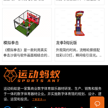
比，最大差别是这款游戏首创
过程中能够灵活行动，更好地
体感指令识别TXM技术，采用高
应对各种挑战。 答题获取过桥
精度巨幅画面+炫酷特效，游戏
资格：游戏开始后，玩家会面
玩家跟随动感节奏，通过模仿
临各种知识类题目，需在规定
游戏画面中领舞角色的舞蹈动
时间内抢答作答。只有答对题
作，以达到互动游戏的目的，
目，才有资格踏上浮桥前往对
可两人同台PK。
面区域。若答错，则失去此次
过桥机会，需继续抢答答题，
模拟拳击
龙拳3纯玩版
直至答对。 通过浮桥：成功答
《模拟拳击》是一款利用真实
外观简约时尚，流畅轮廓搭配
对题目的玩家踏上浮桥时要格
拳击沙袋与软件画面相结合的
炫彩LED灯，瞬间吸引目光。游
外小心，因为浮桥是移动的，
互动产品，玩家击打沙袋，击
戏真实且充满挑战，每局两拳
需要在规定时间内完成从起点
打数据回传到软件中通过专业AI
即有机会赢取彩票或可乐奖
到对面区域的移动，并迅速回
模拟计算，与画面中的AI角色形
励。更配备制冷功能，清凉畅
到浮桥上，回到起点才算完成
成直观的游戏互动，大大增加
玩。支持外观与灯光定制，20
一次完整的过桥过程。如果未
了游戏娱乐性，同时也减少了
台起订，还有可乐版与非可乐
能在规定时间内回到浮桥上，
现实中无互动的击打沙袋的乏
版任选！
运动蚂蚁是一家集商业数字体育娱乐器材研发、生产、销售和服务
将被视为挑战失败，掉落桥下
味感。玩家击打数据在软件画
于一体的数字体育器材企业。并实施数字体育馆的规划、设计、建
深渊。 重复挑战与限时完成：
面中实时统计，最终有成绩排
设、运营和投资。
玩家需要多次重复上述答题与
了解更多 >>
名。
过桥的过程，具体次数根据游