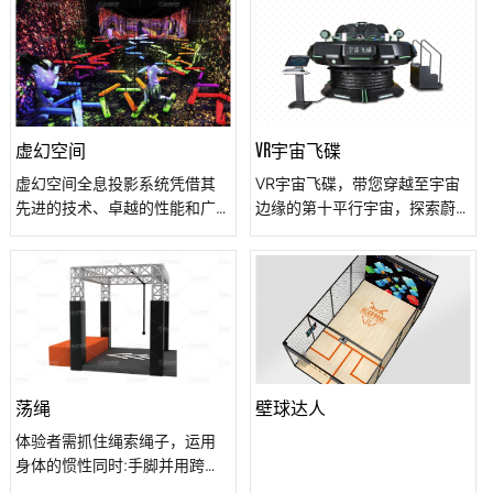
箭运 […]
一边平台上则完成了第三关体
验。本项目主要考验体验者的
身体平衡能力和身体上部的协
调能力。
虚幻空间
VR宇宙飞碟
虚幻空间全息投影系统凭借其
VR宇宙飞碟，带您穿越至宇宙
先进的技术、卓越的性能和广
边缘的第十平行宇宙，探索蔚
泛的应用场景，成为了当前市
蓝海洋与空中楼阁共存的奇幻
场上备受瞩目的全息投影解决
地球。新品回旋飞碟，以匠心
方案。无论是商业展示、艺术
打造，融合强烈失重感与360度
创作还是科学研究、教育培训
全方位回旋技术，让您仿佛遨
等领域，它都能为用户提供一
游太空，穿梭时空，直击月
种全新的、沉浸式的视觉体
球。动感平台模拟多样姿态，
验。我们期待与更多的合作伙
结合震背、震臀等特效，让每
伴携手共进，共同推动全息投
一次回旋都充满沉浸感冲击。
荡绳
壁球达人
影技术的发展和应用。
飞天遁地，无所不能，射击、
体验者需抓住绳索绳子，运用
扫腿等互动体验，让探险之旅
身体的惯性同时:手脚并用跨过
动感升级，触手可及，仿佛置
路台，飞身鱼跃，最后越过这