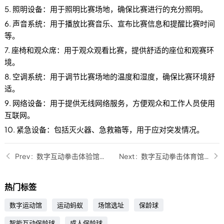
5. 照明设备：用于照明比赛场地，确保比赛进行的充分照明。
6. 声音系统：用于播放比赛音乐、宣布比赛信息和提醒比赛时间
等。
7. 座椅和观众席：用于观众观看比赛，提供舒适的座位和观赛环
境。
8. 空调系统：用于调节比赛场地的温度和湿度，确保比赛环境舒
适。
9. 网络设备：用于提供无线网络服务，方便观众和工作人员使用
互联网。
10. 紧急设备：包括灭火器、急救箱等，用于应对突发情况。
数字互动拳击体验馆一站式服务
数字互动拳击体育馆策划设计施工
热门标签
数字运动馆
运动蚂蚁
场馆选址
保龄球
智能互动保龄球
成人保龄球