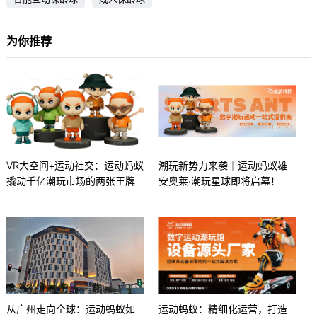
为你推荐
VR大空间+运动社交：运动蚂蚁
潮玩新势力来袭｜运动蚂蚁雄
撬动千亿潮玩市场的两张王牌
安奥莱·潮玩星球即将启幕！
从广州走向全球：运动蚂蚁如
运动蚂蚁：精细化运营，打造