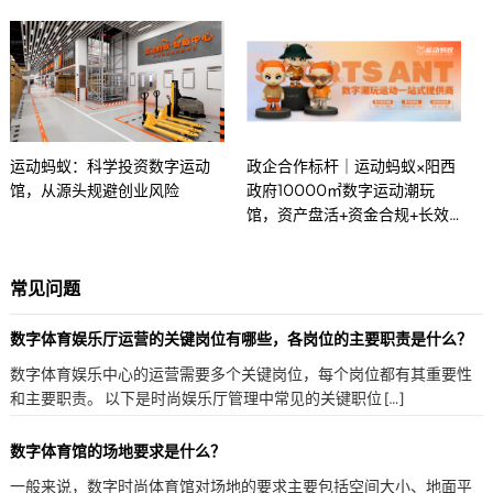
运动蚂蚁：科学投资数字运动
政企合作标杆｜运动蚂蚁×阳西
馆，从源头规避创业风险
政府10000㎡数字运动潮玩
馆，资产盘活+资金合规+长效
盈利全闭环
常见问题
数字体育娱乐厅运营的关键岗位有哪些，各岗位的主要职责是什么？
数字体育娱乐中心的运营需要多个关键岗位，每个岗位都有其重要性
和主要职责。 以下是时尚娱乐厅管理中常见的关键职位 […]
数字体育馆的场地要求是什么？
一般来说，数字时尚体育馆对场地的要求主要包括空间大小、地面平