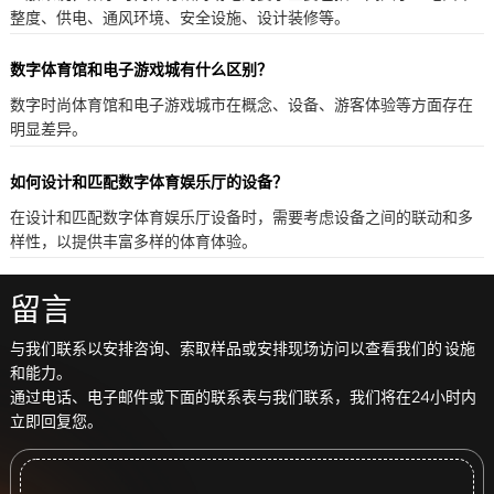
整度、供电、通风环境、安全设施、设计装修等。
数字体育馆和电子游戏城有什么区别？
数字时尚体育馆和电子游戏城市在概念、设备、游客体验等方面存在
明显差异。
如何设计和匹配数字体育娱乐厅的设备？
在设计和匹配数字体育娱乐厅设备时，需要考虑设备之间的联动和多
样性，以提供丰富多样的体育体验。
留言
与我们联系以安排咨询、索取样品或安排现场访问以查看我们的 设施
和能力。
通过电话、电子邮件或下面的联系表与我们联系，我们将在24小时内
立即回复您。