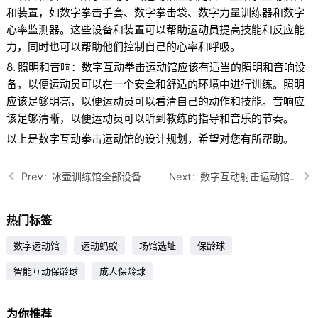
和装置，如数字拳击手套、数字拳击袋、数字力量训练器和数字
心率监测器。这些设备和装置可以帮助运动员提高技能和反应能
力，同时也可以帮助他们控制自己的心率和呼吸。
8. 照明和音响：数字互动拳击运动馆应该有适当的照明和音响设
备，以便运动员可以在一个安全和舒适的环境中进行训练。照明
应该足够明亮，以便运动员可以看清自己的动作和技能。音响应
该足够清晰，以便运动员可以听到教练的指导和音乐的节奏。
以上是数字互动拳击运动馆的设计规划，希望对您有所帮助。
冰壶训练馆全部设备
数字互动射击运动馆整场规划
热门标签
数字运动馆
运动蚂蚁
场馆选址
保龄球
智能互动保龄球
成人保龄球
为你推荐