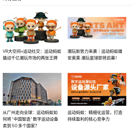
VR大空间+运动社交：运动蚂蚁
潮玩新势力来袭｜运动蚂蚁雄
撬动千亿潮玩市场的两张王牌
安奥莱·潮玩星球即将启幕！
从广州走向全球：运动蚂蚁如
运动蚂蚁：精细化运营，打造
何将 “中国智造” 数字运动设备
持续盈利的核心竞争力
卖到 50 多个国家？