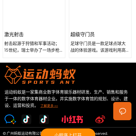
全方位回旋技术，让您仿佛遨
游太空，穿梭时空，直击月
球。动感平台模拟多样姿态，
结合震背、震臀等特效，让每
一次回旋都充满沉浸感冲击。
激光射击
超级守门员
飞天遁地，无所不能，射击、
射击起源于狩猎和军事活动；
足球守门员是一款足球点球大
扫腿等互动体验，让探险之旅
15世纪，瑞士举办了一场步枪
战的体验游戏。该游戏利用高
动感升级，触手可及，仿佛置
射击比赛；19世纪初，一些欧洲
速摄像头实时捕捉射门时足球
身于那片仙境般的蔚蓝世界，
国家举办了射击活鸽子的比
的运动轨迹，对足球的射门点
感受前所未有的VR奇旅。
赛，这是现代射击比赛的原
进行预判，电机驱动守门员(假
型；1896年在雅典举行的第一
人)高速摆动，达到假人守门阻
届奥运会上，有五个射击项
挡进球的效果。
目；第一届世界射击锦标赛于
运动蚂蚁是一家集商业数字体育娱乐器材研发、生产、销售和服务
1897年举行；1894年第23届奥
于一体的数字体育器材企业。并实施数字体育馆的规划、设计、建
运会上，射击运动员许海峰获
设、运营和投资。
了解更多 >>
得了中国奥运史上的第一枚金
牌。第一届世界射击锦标赛于
1897年举行。1984年第23届奥
运会，射击运动员许海峰获得
© 广州蚂蚁运动有限公司 Copyright©2026 All Rights Reserved.
小程序上打开