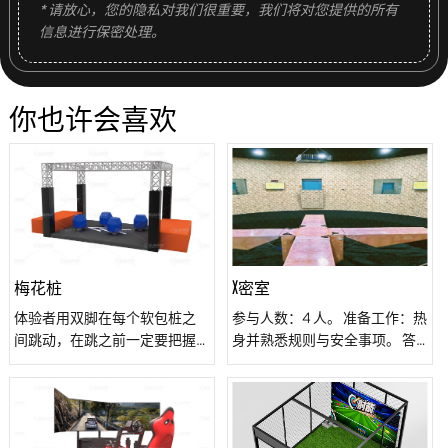
* 请放心，您的隐私对我们很重要，我们将对您提供的所有
信息进行保密处理。
你也许会喜欢
梅花桩
X密室
体验者用双脚在每个软包桩之
参与人数：4 人。 准备工作：热
间跳动，在跳之前一定要把握
身并熟悉规则与安全事项。 答
下一个梅花桩的中心点，用力
题环节：面对多领域知识题，
过猛或者没有踩住中心位置都
在规定时间内抢答，答对才能
有可能掉下去哦，所以要求保
进入下一环节，答错继续抢答
持平衡通过每个梅花桩最终到
直至答对。 挑战环节： 团队协