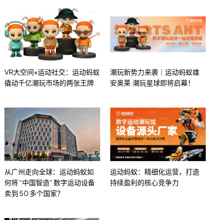
VR大空间+运动社交：运动蚂蚁
潮玩新势力来袭｜运动蚂蚁雄
撬动千亿潮玩市场的两张王牌
安奥莱·潮玩星球即将启幕！
从广州走向全球：运动蚂蚁如
运动蚂蚁：精细化运营，打造
何将 “中国智造” 数字运动设备
持续盈利的核心竞争力
卖到 50 多个国家？