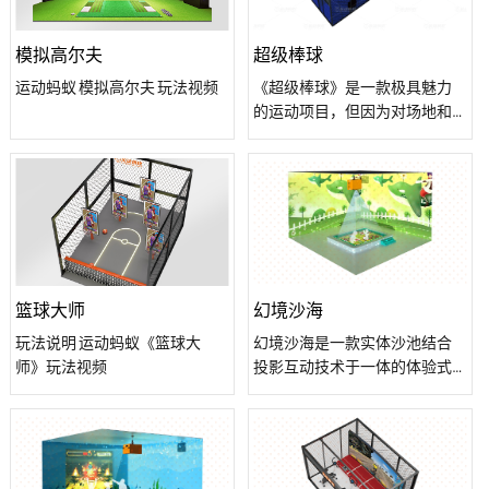
游戏趣味性，更激发竞技热
情。配备360度安全护栏，保障
模拟高尔夫
超级棒球
玩家自由移动同时确保安全。
运动蚂蚁 模拟高尔夫 玩法视频
《超级棒球》是一款极具魅力
此VR对战系统，完美适配影
的运动项目，但因为对场地和
院、VR体验馆、购物中心等多
团队合作运动员的要求比较高
类场所，为玩家带来前所未有
导致普通玩家平时很难体验
的刺激与乐趣，是提升娱乐体
到，基于人们对棒球的热爱和
验、吸引人流的绝佳选择。
憧憬，我们利用现代智能技术
简化繁杂的场地布局，同时保
留真实的棒球游戏规则和原汁
原味的棒球打击感，让玩家能
以最简单的方式体验棒球运动
篮球大师
幻境沙海
的魅力。
玩法说明 运动蚂蚁《篮球大
幻境沙海是一款实体沙池结合
师》玩法视频
投影互动技术于一体的体验式
交互游戏， 打造出美轮美奂的
场景，小朋友可以身临其境的
参与游戏，虚实结合，其乐无
穷。