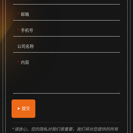
邮箱
手机号
公司名称
内容
➤ 提交
* 请放心，您的隐私对我们很重要，我们将对您提供的所有