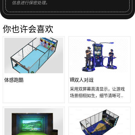
信息进行保密处理。
你也许会喜欢
体感跑酷
VR双人对战
采用双屏幕高清显示，让游戏
场景栩栩如生，细节清晰可
见，瞬间吸引玩家沉浸其中。
搭载HTC Vive顶尖设备，实现
画面流畅、操作无延迟，模拟
枪击对战体验逼真，每个地图
层次分明，增强游戏策略性。
双人并肩作战模式，不仅提升