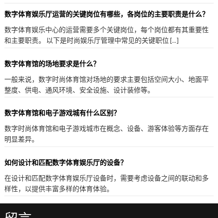
数字体育娱乐厅运营的关键岗位有哪些，各岗位的主要职责是什么？
数字体育娱乐中心的运营需要多个关键岗位，每个岗位都有其重要性
和主要职责。 以下是时尚娱乐厅管理中常见的关键职位 […]
数字体育馆的场地要求是什么？
一般来说，数字时尚体育馆对场地的要求主要包括空间大小、地面平
整度、供电、通风环境、安全设施、设计装修等。
数字体育馆和电子游戏城有什么区别？
数字时尚体育馆和电子游戏城市在概念、设备、游客体验等方面存在
明显差异。
如何设计和匹配数字体育娱乐厅的设备？
在设计和匹配数字体育娱乐厅设备时，需要考虑设备之间的联动和多
样性，以提供丰富多样的体育体验。
留言