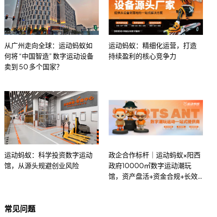
从广州走向全球：运动蚂蚁如
运动蚂蚁：精细化运营，打造
何将 “中国智造” 数字运动设备
持续盈利的核心竞争力
卖到 50 多个国家？
运动蚂蚁：科学投资数字运动
政企合作标杆｜运动蚂蚁×阳西
馆，从源头规避创业风险
政府10000㎡数字运动潮玩
馆，资产盘活+资金合规+长效
盈利全闭环
常见问题