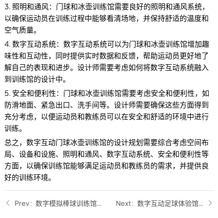
3. 照明和通风：门球和冰壶训练馆需要良好的照明和通风系统，
以确保运动员在训练过程中能够看清场地，并保持舒适的温度和
空气质量。
4. 数字互动系统：数字互动系统可以为门球和冰壶训练馆增加趣
味性和互动性，同时提供实时数据和反馈，帮助运动员更好地了
解自己的表现和进步。设计师需要考虑如何将数字互动系统融入
到训练馆的设计中。
5. 安全和便利性：门球和冰壶训练馆需要考虑安全和便利性，如
防滑地面、紧急出口、洗手间等。设计师需要确保这些方面得到
充分考虑，以便运动员和教练员可以在安全和舒适的环境中进行
训练。
总之，数字互动门球冰壶训练馆的设计规划需要综合考虑空间布
局、设备和设施、照明和通风、数字互动系统、安全和便利性等
方面，以确保训练馆能够满足运动员和教练员的需求，并提供良
好的训练环境。
数字模拟棒球训练馆免费设计规划
数字互动足球体验馆整场规划