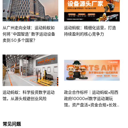
从广州走向全球：运动蚂蚁如
运动蚂蚁：精细化运营，打造
何将 “中国智造” 数字运动设备
持续盈利的核心竞争力
卖到 50 多个国家？
运动蚂蚁：科学投资数字运动
政企合作标杆｜运动蚂蚁×阳西
馆，从源头规避创业风险
政府10000㎡数字运动潮玩
馆，资产盘活+资金合规+长效
盈利全闭环
常见问题