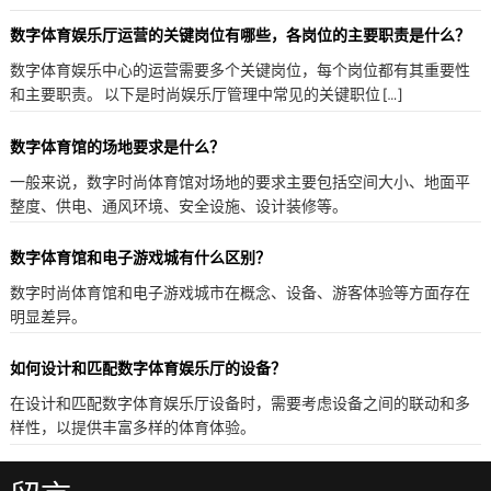
数字体育娱乐厅运营的关键岗位有哪些，各岗位的主要职责是什么？
数字体育娱乐中心的运营需要多个关键岗位，每个岗位都有其重要性
和主要职责。 以下是时尚娱乐厅管理中常见的关键职位 […]
数字体育馆的场地要求是什么？
一般来说，数字时尚体育馆对场地的要求主要包括空间大小、地面平
整度、供电、通风环境、安全设施、设计装修等。
数字体育馆和电子游戏城有什么区别？
数字时尚体育馆和电子游戏城市在概念、设备、游客体验等方面存在
明显差异。
如何设计和匹配数字体育娱乐厅的设备？
在设计和匹配数字体育娱乐厅设备时，需要考虑设备之间的联动和多
样性，以提供丰富多样的体育体验。