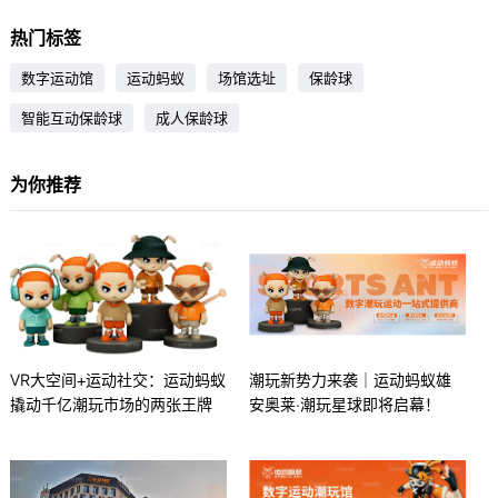
热门标签
数字运动馆
运动蚂蚁
场馆选址
保龄球
智能互动保龄球
成人保龄球
为你推荐
VR大空间+运动社交：运动蚂蚁
潮玩新势力来袭｜运动蚂蚁雄
撬动千亿潮玩市场的两张王牌
安奥莱·潮玩星球即将启幕！