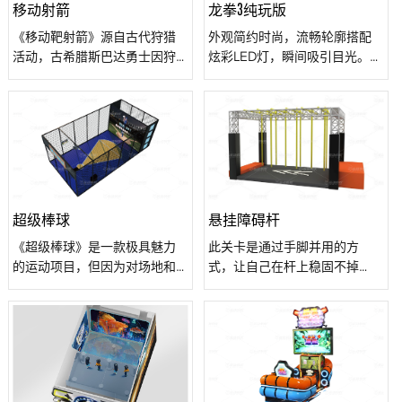
移动射箭
龙拳3纯玩版
《移动靶射箭》源自古代狩猎
外观简约时尚，流畅轮廓搭配
活动，古希腊斯巴达勇士因狩
炫彩LED灯，瞬间吸引目光。游
猎技巧高超而备受赞誉，并成
戏真实且充满挑战，每局两拳
为军队的神射手。这一传统在
即有机会赢取彩票或可乐奖
欧洲民间演化为移动靶射箭运
励。更配备制冷功能，清凉畅
动。我国东周时期也有类似的
玩。支持外观与灯光定制，20
“弋射”射箭运动，专门射飞鸟。
台起订，还有可乐版与非可乐
成语“一箭双雕”便是描述这种高
版任选！
超箭术。
超级棒球
悬挂障碍杆
《超级棒球》是一款极具魅力
此关卡是通过手脚并用的方
的运动项目，但因为对场地和
式，让自己在杆上稳固不掉
团队合作运动员的要求比较高
落，然后抓向下一根杆，不断
导致普通玩家平时很难体验
重复过程通过关卡考验平衡上
到，基于人们对棒球的热爱和
肢手和脚的协调，千万要抓稳
憧憬，我们利用现代智能技术
障碍杆哦一定要保持平稳通过
简化繁杂的场地布局，同时保
每根障碍杆并保持适当间距，
留真实的棒球游戏规则和原汁
胜利就在眼前!