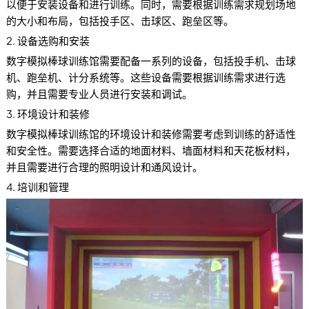
以便于安装设备和进行训练。同时，需要根据训练需求规划场地
的大小和布局，包括投手区、击球区、跑垒区等。
2. 设备选购和安装
数字模拟棒球训练馆需要配备一系列的设备，包括投手机、击球
机、跑垒机、计分系统等。这些设备需要根据训练需求进行选
购，并且需要专业人员进行安装和调试。
3. 环境设计和装修
数字模拟棒球训练馆的环境设计和装修需要考虑到训练的舒适性
和安全性。需要选择合适的地面材料、墙面材料和天花板材料，
并且需要进行合理的照明设计和通风设计。
4. 培训和管理