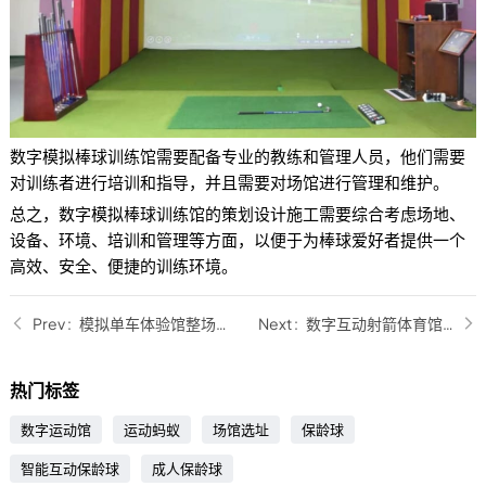
数字模拟棒球训练馆需要配备专业的教练和管理人员，他们需要
对训练者进行培训和指导，并且需要对场馆进行管理和维护。
总之，数字模拟棒球训练馆的策划设计施工需要综合考虑场地、
设备、环境、培训和管理等方面，以便于为棒球爱好者提供一个
高效、安全、便捷的训练环境。
模拟单车体验馆整场规划
数字互动射箭体育馆整场规划
热门标签
数字运动馆
运动蚂蚁
场馆选址
保龄球
智能互动保龄球
成人保龄球