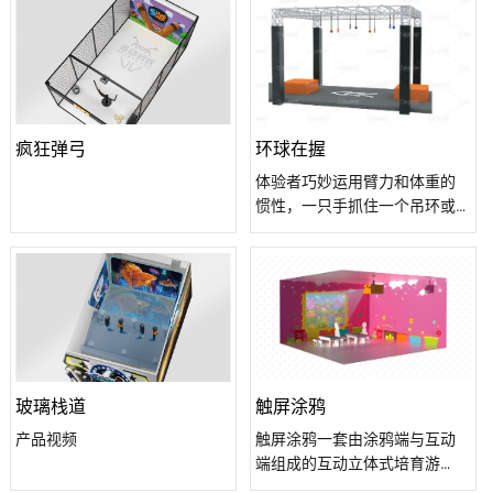
海底世界，梦幻森林，桃花朵
模拟计算，与画面中的AI角色形
朵，似有意却无意，满天鲜
成直观的游戏互动，大大增加
花，和炫彩的古墙融为一体
了游戏娱乐性，同时也减少了
成， 编织成一只灵动之舞。 利
现实中无互动的击打沙袋的乏
用先进的投影技术，诠释出令
味感。玩家击打数据在软件画
人叹为观止的视觉盛宴，多变
面中实时统计，最终有成绩排
疯狂弹弓
环球在握
的光影效果，营造了完美的视
名。
体验者巧妙运用臂力和体重的
觉效果，带给人们身临其镜的
惯性，一只手抓住一个吊环或
沉浸感，35款场景任意挑选。
吊球，不断用手交替抓住吊环
或吊球，横向越过，到达另外
一边平台上则完成了第三关体
验。本项目主要考验体验者的
身体平衡能力和身体上部的协
调能力。
玻璃栈道
触屏涂鸦
产品视频
触屏涂鸦一套由涂鸦端与互动
端组成的互动立体式培育游
戏。小朋友可以在涂鸦端上给