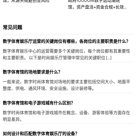
馆，资产盘活+资金合规+长效
盈利全闭环
常见问题
数字体育娱乐厅运营的关键岗位有哪些，各岗位的主要职责是什么？
数字体育娱乐中心的运营需要多个关键岗位，每个岗位都有其重要性
和主要职责。 以下是时尚娱乐厅管理中常见的关键职位 […]
数字体育馆的场地要求是什么？
一般来说，数字时尚体育馆对场地的要求主要包括空间大小、地面平
整度、供电、通风环境、安全设施、设计装修等。
数字体育馆和电子游戏城有什么区别？
数字时尚体育馆和电子游戏城市在概念、设备、游客体验等方面存在
明显差异。
如何设计和匹配数字体育娱乐厅的设备？