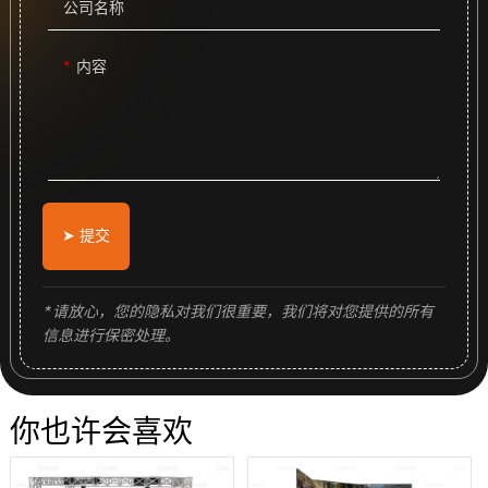
公司名称
内容
➤ 提交
* 请放心，您的隐私对我们很重要，我们将对您提供的所有
信息进行保密处理。
你也许会喜欢