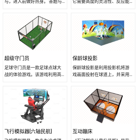
与，进入前做好热身。 答题与
它需要高度的灵活性、反应能
激光启动：游戏开始答题，答
力和战术技巧。通过用壁球击
对可延迟激光发射装置启动时
打画面图形产生动画互动效
间，答错则加快启动。题目难
果，击中画面粒子方形元素和
度逐渐提升。 躲避激光：激光
击中背景得分不同。按击打次
发射后，玩家既要凭借自身灵
数结算消耗卡路里。
活度和反应速度在有限空间躲
避不同方向的激光，又要团队
协作，互相提醒帮助队友躲
超级守门员
保龄球投影
避，还要解救被激光 “击中” 的
足球守门员是一款足球点球大
保龄球投影是利用投影机将游
队友，比如移动障碍物、引导
战的体验游戏。该游戏利用高
戏画面投射在球道上，并采用
队友到安全区等。 胜利条件：
速摄像头实时捕捉射门时足球
动态捕捉技术实现保龄球与球
完成三轮答题及躲避挑战，保
的运动轨迹，对足球的射门点
道动态画面的实时交互。当保
证有队友未被全部 “击中” 坚持
进行预判，电机驱动守门员(假
龄球滚动过互动区域时，各种
到最后即胜利，全员成功躲避
人)高速摆动，达到假人守门阻
互动效果就会随着保龄球产生
且完成答题则成绩更佳。
挡进球的效果。
相应的变幻，起到意想不到的
光影效果。
飞行模拟器(六轴民航)
互动蹦床