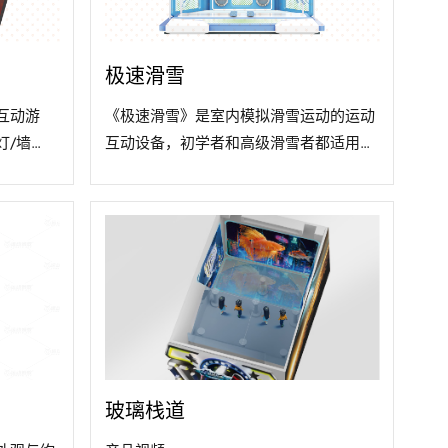
极速滑雪
互动游
《极速滑雪》是室内模拟滑雪运动的运动
灯/墙
互动设备，初学者和高级滑雪者都适用，
。游戏提
该设备具有支撑系统和滑雪杖的夹具。运
的灯光效
动操作发生在一个平面上。对热爱滑雪运
。地砖灯
动者的平衡力和协调能力有较好的训练效
感。目前
果，该设备占地面积小，老少皆宜。
0个关卡，
玻璃栈道