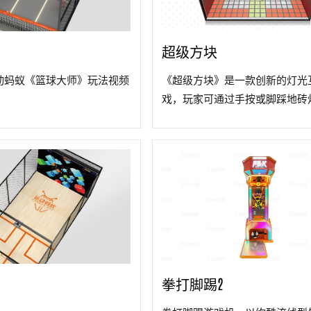
超级方块
动蚂蚁《篮球大师》玩法视频
《超级方块》是一款创新的灯光
戏，玩家可通过手按或脚踩地砖
灯，进行单人或多人闯关、PK
供丰富的模式和地图，结合炫酷
果，打造热闹、竞技的游戏体验
也可安装在墙上，增强立体互动
游戏包含10种玩法，每种至少1
持续更新中。
拳打脚踢2