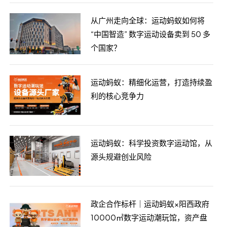
从广州走向全球：运动蚂蚁如何将
“中国智造” 数字运动设备卖到 50 多
个国家？
运动蚂蚁：精细化运营，打造持续盈
利的核心竞争力
运动蚂蚁：科学投资数字运动馆，从
源头规避创业风险
政企合作标杆｜运动蚂蚁×阳西政府
10000㎡数字运动潮玩馆，资产盘