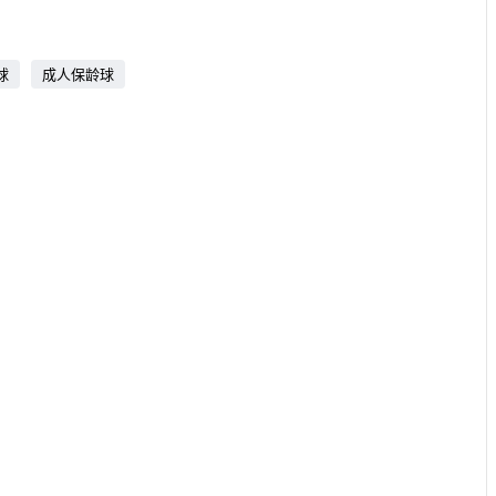
球
成人保龄球