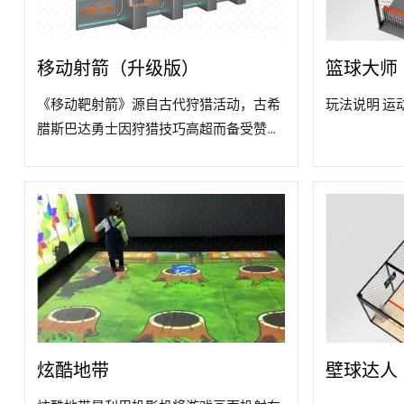
移动射箭（升级版）
篮球大师
《移动靶射箭》源自古代狩猎活动，古希
玩法说明 运
腊斯巴达勇士因狩猎技巧高超而备受赞
誉，并成为军队的神射手。这一传统在欧
洲民间演化为移动靶射箭运动。我国东周
时期也有类似的“弋射”射箭运动，专门射
飞鸟。成语“一箭双雕”便是描述这种高超
箭术。
炫酷地带
壁球达人