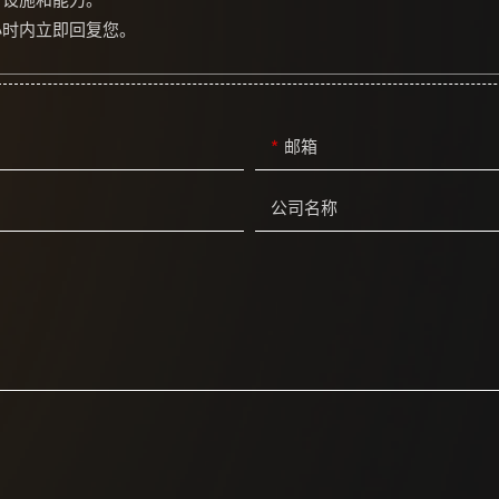
小时内立即回复您。
邮箱
公司名称