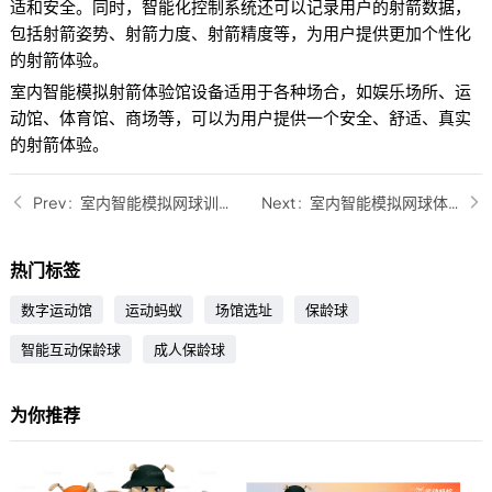
适和安全。同时，智能化控制系统还可以记录用户的射箭数据，
包括射箭姿势、射箭力度、射箭精度等，为用户提供更加个性化
的射箭体验。
室内智能模拟射箭体验馆设备适用于各种场合，如娱乐场所、运
动馆、体育馆、商场等，可以为用户提供一个安全、舒适、真实
的射箭体验。
室内智能模拟网球训练馆
室内智能模拟网球体育馆
热门标签
数字运动馆
运动蚂蚁
场馆选址
保龄球
智能互动保龄球
成人保龄球
为你推荐