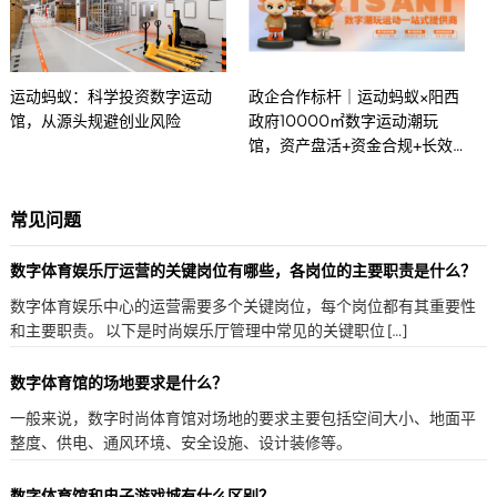
运动蚂蚁：科学投资数字运动
政企合作标杆｜运动蚂蚁×阳西
馆，从源头规避创业风险
政府10000㎡数字运动潮玩
馆，资产盘活+资金合规+长效
盈利全闭环
常见问题
数字体育娱乐厅运营的关键岗位有哪些，各岗位的主要职责是什么？
数字体育娱乐中心的运营需要多个关键岗位，每个岗位都有其重要性
和主要职责。 以下是时尚娱乐厅管理中常见的关键职位 […]
数字体育馆的场地要求是什么？
一般来说，数字时尚体育馆对场地的要求主要包括空间大小、地面平
整度、供电、通风环境、安全设施、设计装修等。
数字体育馆和电子游戏城有什么区别？