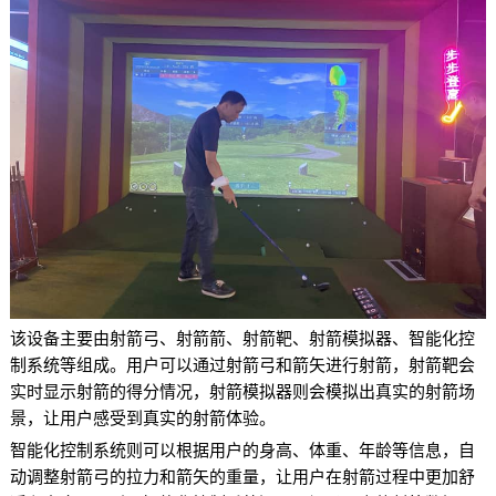
该设备主要由射箭弓、射箭箭、射箭靶、射箭模拟器、智能化控
制系统等组成。用户可以通过射箭弓和箭矢进行射箭，射箭靶会
实时显示射箭的得分情况，射箭模拟器则会模拟出真实的射箭场
景，让用户感受到真实的射箭体验。
智能化控制系统则可以根据用户的身高、体重、年龄等信息，自
动调整射箭弓的拉力和箭矢的重量，让用户在射箭过程中更加舒