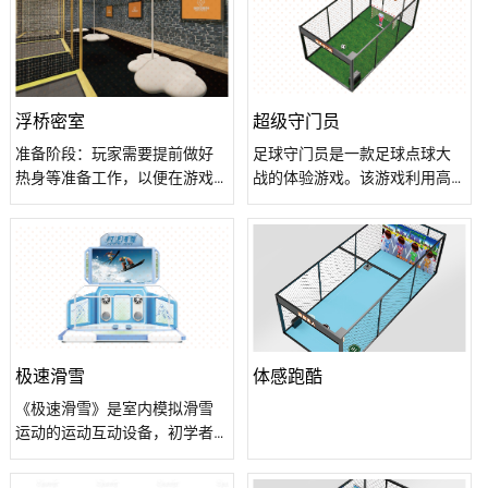
动。我国东周时期也有类似的
“弋射”射箭运动，专门射飞鸟。
成语“一箭双雕”便是描述这种高
超箭术。
浮桥密室
超级守门员
准备阶段：玩家需要提前做好
足球守门员是一款足球点球大
热身等准备工作，以便在游戏
战的体验游戏。该游戏利用高
过程中能够灵活行动，更好地
速摄像头实时捕捉射门时足球
应对各种挑战。 答题获取过桥
的运动轨迹，对足球的射门点
资格：游戏开始后，玩家会面
进行预判，电机驱动守门员(假
临各种知识类题目，需在规定
人)高速摆动，达到假人守门阻
时间内抢答作答。只有答对题
挡进球的效果。
目，才有资格踏上浮桥前往对
面区域。若答错，则失去此次
过桥机会，需继续抢答答题，
极速滑雪
体感跑酷
直至答对。 通过浮桥：成功答
《极速滑雪》是室内模拟滑雪
对题目的玩家踏上浮桥时要格
运动的运动互动设备，初学者
外小心，因为浮桥是移动的，
和高级滑雪者都适用，该设备
需要在规定时间内完成从起点
具有支撑系统和滑雪杖的夹
到对面区域的移动，并迅速回