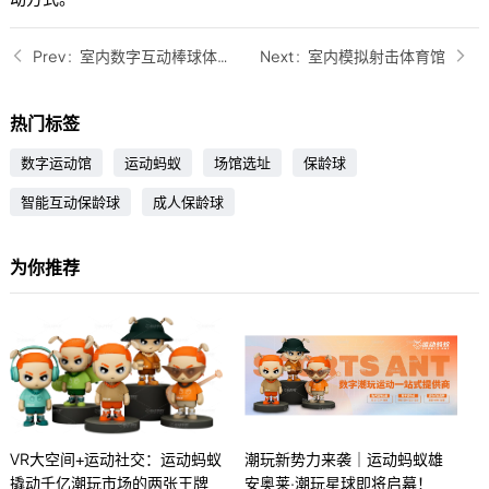
室内数字互动棒球体验馆
室内模拟射击体育馆
热门标签
数字运动馆
运动蚂蚁
场馆选址
保龄球
智能互动保龄球
成人保龄球
为你推荐
VR大空间+运动社交：运动蚂蚁
潮玩新势力来袭｜运动蚂蚁雄
撬动千亿潮玩市场的两张王牌
安奥莱·潮玩星球即将启幕！