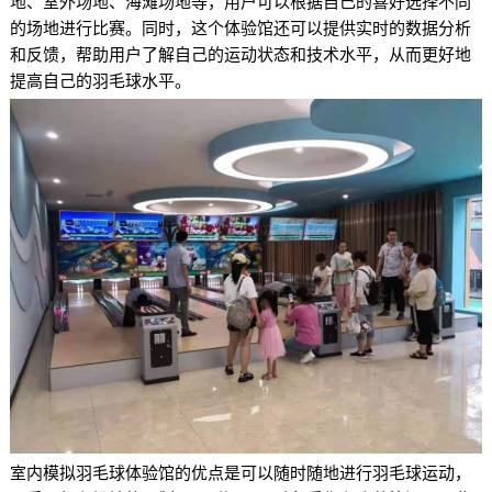
地、室外场地、海滩场地等，用户可以根据自己的喜好选择不同
的场地进行比赛。同时，这个体验馆还可以提供实时的数据分析
和反馈，帮助用户了解自己的运动状态和技术水平，从而更好地
提高自己的羽毛球水平。
室内模拟羽毛球体验馆的优点是可以随时随地进行羽毛球运动，