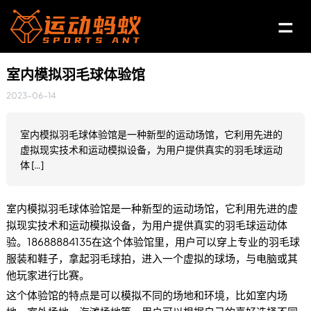
室内模拟羽毛球体验馆
2023-06-14
室内模拟羽毛球体验馆是一种新型的运动场馆，它利用先进的
虚拟现实技术和运动模拟设备，为用户提供真实的羽毛球运动
体 […]
室内模拟羽毛球体验馆是一种新型的运动场馆，它利用先进的虚
拟现实技术和运动模拟设备，为用户提供真实的羽毛球运动体
验。18688884135在这个体验馆里，用户可以穿上专业的羽毛球
服装和鞋子，拿起羽毛球拍，进入一个虚拟的球场，与电脑或其
他玩家进行比赛。
这个体验馆的特点是可以模拟不同的场地和环境，比如室内场