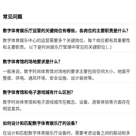
盈利全闭环
常见问题
数字体育娱乐厅运营的关键岗位有哪些，各岗位的主要职责是什么？
数字体育娱乐中心的运营需要多个关键岗位，每个岗位都有其重要性
和主要职责。 以下是时尚娱乐厅管理中常见的关键职位 […]
数字体育馆的场地要求是什么？
一般来说，数字时尚体育馆对场地的要求主要包括空间大小、地面平
整度、供电、通风环境、安全设施、设计装修等。
数字体育馆和电子游戏城有什么区别？
数字时尚体育馆和电子游戏城市在概念、设备、游客体验等方面存在
明显差异。
如何设计和匹配数字体育娱乐厅的设备？
在设计和匹配数字体育娱乐厅设备时，需要考虑设备之间的联动和多