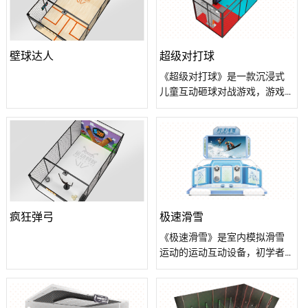
壁球达人
超级对打球
《超级对打球》是一款沉浸式
儿童互动砸球对战游戏，游戏
开始时，玩家可选择自由模式
或对战模式，自由模式是自己
队伍没有干扰的情况下在限定
的游戏时间内尽力砸球拿高
分，对战模式是自己队伍在限
定的时间内尽力砸球拿高分的
同时还要干扰对方阻止对方拿
高分。游戏攻守兼备，紧张刺
疯狂弹弓
极速滑雪
激，可训练玩家的反应能力和
《极速滑雪》是室内模拟滑雪
团队协作能力！
运动的运动互动设备，初学者
和高级滑雪者都适用，该设备
具有支撑系统和滑雪杖的夹
具。运动操作发生在一个平面