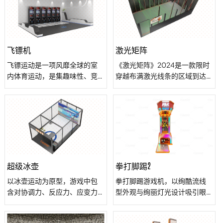
上。对热爱滑雪运动者的平衡
力和协调能力有较好的训练效
果，该设备占地面积小，老少
皆宜。
飞镖机
激光矩阵
飞镖运动是一项风靡全球的室
《激光矩阵》2024是一款限时
内体育运动，是集趣味性、竞
穿越布满激光线条的区域到达
技性于一体的易于开展的休闲
对面按灭指定按键灯的互动游
运动项目，起源于15世纪的英
戏，支持一个或多个玩家同时
格兰，是贵族绅士在酒吧玩的
进入游戏区域进行游戏互动，
小圆盘式金属飞镖。
热闹的游戏气氛和炫酷的激光
线，神秘的烟雾，打造出多人
运动竞技类互动产品。
超级冰壶
拳打脚踢2
以冰壶运动为原型，游戏中包
拳打脚踢游戏机，以绚酷流线
含对协调力、反应力、应变力
型外观与绚丽灯光设计吸引眼
的考验，使人们在游戏过程中
球，全铁一体成型结构确保耐
综合锻炼。并且此款游戏采用
用。首创拳打脚踢玩法，简单