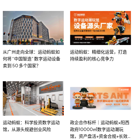
从广州走向全球：运动蚂蚁如
运动蚂蚁：精细化运营，打造
何将 “中国智造” 数字运动设备
持续盈利的核心竞争力
卖到 50 多个国家？
运动蚂蚁：科学投资数字运动
政企合作标杆｜运动蚂蚁×阳西
馆，从源头规避创业风险
政府10000㎡数字运动潮玩
馆，资产盘活+资金合规+长效