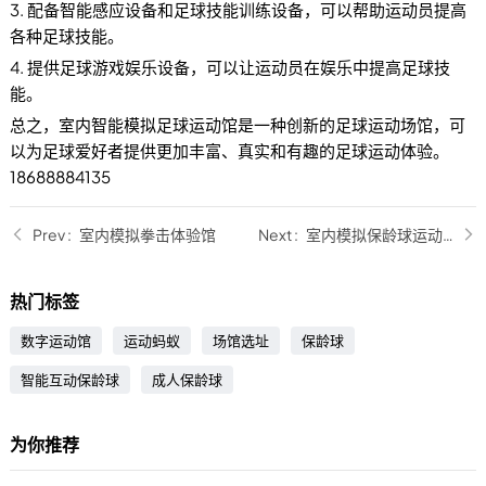
3. 配备智能感应设备和足球技能训练设备，可以帮助运动员提高
各种足球技能。
4. 提供足球游戏娱乐设备，可以让运动员在娱乐中提高足球技
能。
总之，室内智能模拟足球运动馆是一种创新的足球运动场馆，可
以为足球爱好者提供更加丰富、真实和有趣的足球运动体验。
18688884135
室内模拟拳击体验馆
室内模拟保龄球运动馆策划设计施工
热门标签
数字运动馆
运动蚂蚁
场馆选址
保龄球
智能互动保龄球
成人保龄球
为你推荐