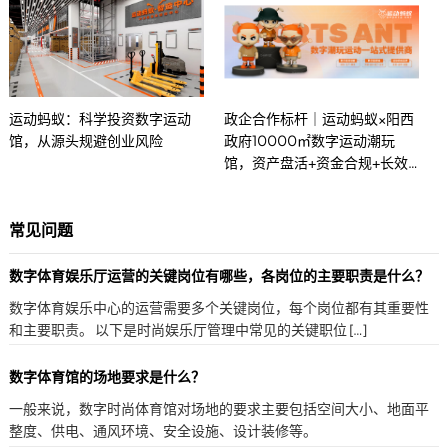
运动蚂蚁：科学投资数字运动
政企合作标杆｜运动蚂蚁×阳西
馆，从源头规避创业风险
政府10000㎡数字运动潮玩
馆，资产盘活+资金合规+长效
盈利全闭环
常见问题
数字体育娱乐厅运营的关键岗位有哪些，各岗位的主要职责是什么？
数字体育娱乐中心的运营需要多个关键岗位，每个岗位都有其重要性
和主要职责。 以下是时尚娱乐厅管理中常见的关键职位 […]
数字体育馆的场地要求是什么？
一般来说，数字时尚体育馆对场地的要求主要包括空间大小、地面平
整度、供电、通风环境、安全设施、设计装修等。